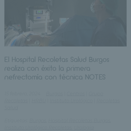
El Hospital Recoletas Salud Burgos
realiza con éxito la primera
nefrectomía con técnica NOTES
15 febrero, 2024
Burgos
|
Centros
|
Grupo
Recoletas
|
HRBU
|
Instituto Urológico
|
Recoletas
Salud
Etiquetas:
Burgos
,
Hospital Recoletas Burgos
,
Instituto Urológico Recoletas
,
Urología