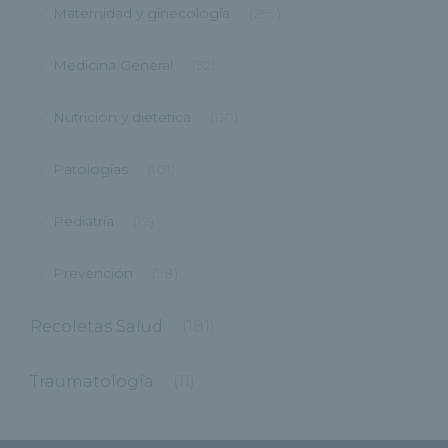
Maternidad y ginecología
(299)
Medicina General
(52)
Nutrición y dietetica
(110)
Patologías
(101)
Pediatría
(19)
Prevención
(98)
Recoletas Salud
(181)
Traumatología
(11)