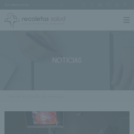
Sin seleccionar
[buscar centro]
NOTICIAS
< Volver al listado de noticias