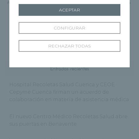
más de 100.000 sesiones en
técnica MAGTRACE para
2023
cáncer de mama
ACEPTAR
CONFIGURAR
RECHAZAR TODAS
Entradas recientes
Hospital Recoletas Salud Cuenca y CEOE
Cepyme Cuenca firman un acuerdo de
colaboración en materia de asistencia médica
El nuevo Centro Médico Recoletas Salud abre
sus puertas en Benavente