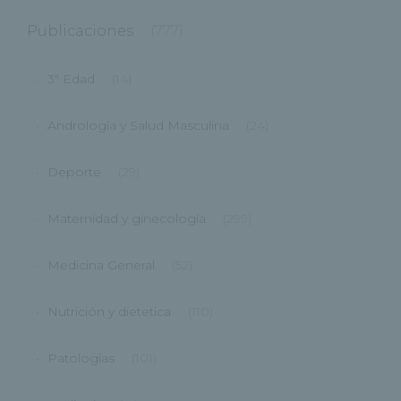
Publicaciones
(777)
3ª Edad
(14)
Andrología y Salud Masculina
(24)
Deporte
(29)
Maternidad y ginecología
(299)
Medicina General
(52)
Nutrición y dietetica
(110)
Patologías
(101)