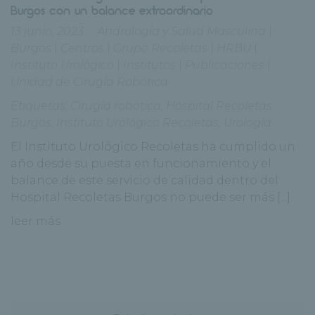
Burgos con un balance extraordinario
13 junio, 2023
Andrología y Salud Masculina
|
Burgos
|
Centros
|
Grupo Recoletas
|
HRBU
|
Instituto Urológico
|
Institutos
|
Publicaciones
|
Unidad de Cirugía Robótica
Etiquetas:
Cirugía robótica
,
Hospital Recoletas
Burgos
,
Instituto Urológico Recoletas
,
Urología
El Instituto Urológico Recoletas ha cumplido un
año desde su puesta en funcionamiento y el
balance de este servicio de calidad dentro del
Hospital Recoletas Burgos no puede ser más [...]
leer más