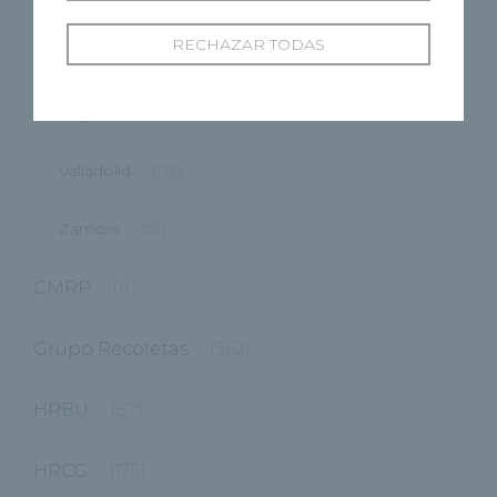
RECHAZAR TODAS
Ponferrada
(9)
Segovia
(48)
Valladolid
(176)
Zamora
(59)
CMRP
(1)
Grupo Recoletas
(362)
HRBU
(87)
HRCG
(175)