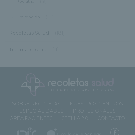
Pediatría
(19)
Prevención
(98)
Recoletas Salud
(181)
Traumatología
(11)
SOBRE RECOLETAS
NUESTROS CENTROS
ESPECIALIDADES
PROFESIONALES
ÁREA PACIENTES
STELLA 2.0
CONTACTO