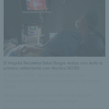
El Hospital Recoletas Salud Burgos realiza con éxito la
primera nefrectomía con técnica NOTES
15 febrero, 2024
Burgos
|
Centros
|
Grupo
Recoletas
|
HRBU
|
Instituto Urológico
|
Recoletas
Salud
Etiquetas:
Burgos
,
Hospital Recoletas Burgos
,
Instituto Urológico Recoletas
,
Urología