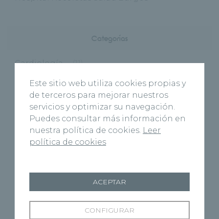
Categorías
Cardiología
(11)
Este sitio web utiliza cookies propias y
Centros
(495)
de terceros para mejorar nuestros
servicios y optimizar su navegación.
Burgos
(122)
Puedes consultar más información en
nuestra política de cookies.
Leer
política de cookies
Virgen del Manzano
(6)
Cuenca
(27)
ACEPTAR
Marbella
(1)
CONFIGURAR
Palencia
(40)