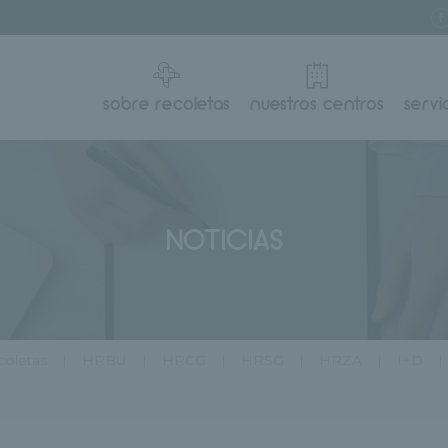
sobre recoletas
nuestros centros
servi
NOTICIAS
oletas
HRBU
HRCG
HRSG
HRZA
I+D