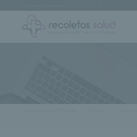
Mi Centro:
Sin seleccionar
[buscar centro]
Noticias Grupo Recoletas
Centros
Grupo Rec