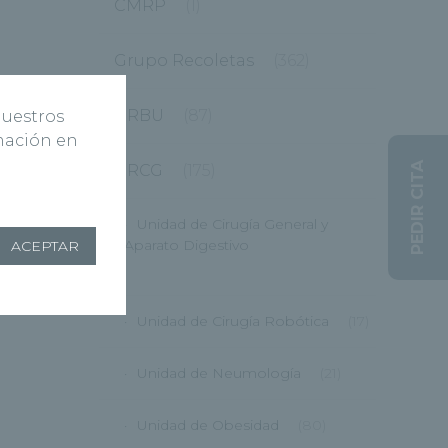
CMRP
(1)
Grupo Recoletas
(362)
HRBU
(87)
nuestros
rmación en
PEDIR CITA
HRCG
(175)
Unidad de Cirugía General y
Aparato Digestivo
ACEPTAR
(12)
Unidad de Cirugía Robótica
(17)
Unidad de Neumología
(21)
Unidad de Obesidad
(80)