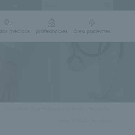
cios médicos
profesionales
área pacientes
I Jornada de Diagnóstico por la Imagen Recoletas
< Volver al listado de noticias