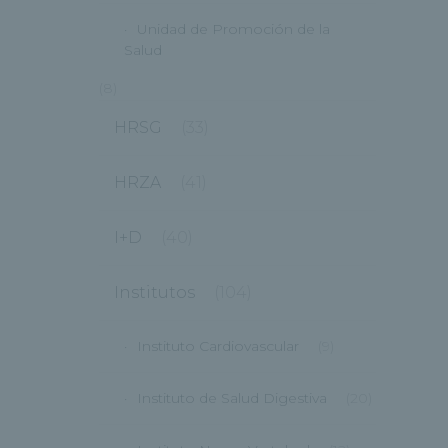
Unidad de Promoción de la
Salud
(8)
HRSG
(33)
HRZA
(41)
I+D
(40)
Institutos
(104)
Instituto Cardiovascular
(9)
Instituto de Salud Digestiva
(20)