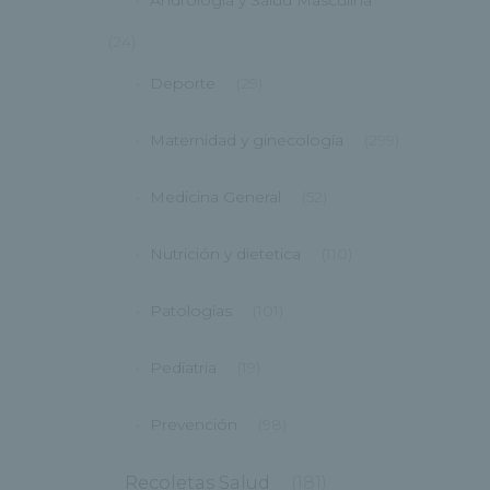
Andrología y Salud Masculina
(24)
Deporte
(29)
Maternidad y ginecología
(299)
Medicina General
(52)
Nutrición y dietetica
(110)
Patologías
(101)
Pediatría
(19)
Prevención
(98)
Recoletas Salud
(181)