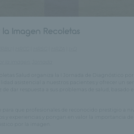
 la Imagen Recoletas
HRBU
|
HRCG
|
HRSG
|
HRZA
|
I+D
or la imagen
,
Jornada
oletas Salud organiza la I Jornada de Diagnóstico por
lidad asistencial a nuestros pacientes y ofrecer un ser
z de dar respuesta a sus problemas de salud, basado e
 para que profesionales de reconocido prestigio a niv
 y experiencias y pongan en valor la importancia de 
stico por la imagen.