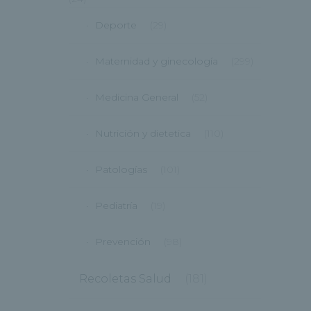
Deporte
(29)
Maternidad y ginecología
(299)
Medicina General
(52)
Nutrición y dietetica
(110)
Patologías
(101)
Pediatría
(19)
Prevención
(98)
Recoletas Salud
(181)