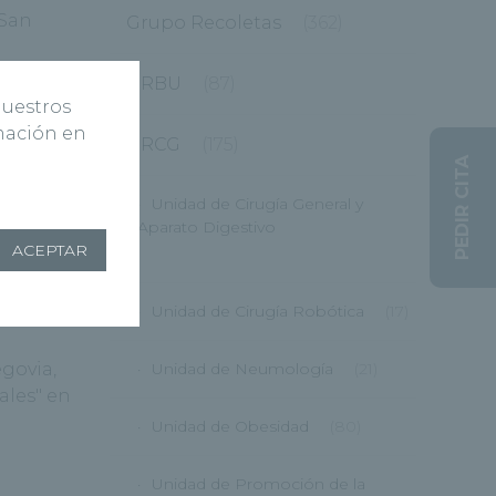
 San
Grupo Recoletas
(362)
HRBU
(87)
nuestros
rmación en
HRCG
(175)
PEDIR CITA
e
Unidad de Cirugía General y
Aparato Digestivo
ACEPTAR
(12)
magen
,
Unidad de Cirugía Robótica
(17)
govia,
Unidad de Neumología
(21)
ales" en
Unidad de Obesidad
(80)
Unidad de Promoción de la