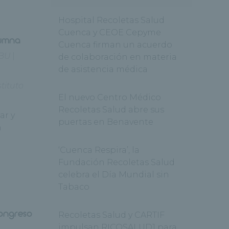
Hospital Recoletas Salud
l
Cuenca y CEOE Cepyme
lumna
Cuenca firman un acuerdo
BU
|
de colaboración en materia
de asistencia médica
stituto
El nuevo Centro Médico
Recoletas Salud abre sus
ar y
puertas en Benavente
n
‘Cuenca Respira’, la
Fundación Recoletas Salud
celebra el Día Mundial sin
Tabaco
Congreso
Recoletas Salud y CARTIF
impulsan RICOSALUD1 para