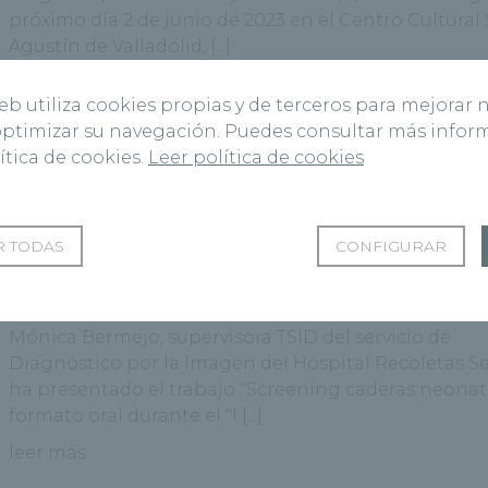
próximo día 2 de junio de 2023 en el Centro Cultural
Agustín de Valladolid, [...]
leer más
web utiliza cookies propias y de terceros para mejorar 
 optimizar su navegación. Puedes consultar más info
ítica de cookies.
Leer política de cookies
Recoletas participa en el I Congreso Internacional d
Ecografía para TSID
20 octubre, 2022
I+D
|
Segovia
 TODAS
CONFIGURAR
Etiquetas:
congreso profesional
,
diagnostico por la i
ecografía
,
i+d
Mónica Bermejo, supervisora TSID del servicio de
Diagnóstico por la Imagen del Hospital Recoletas Se
ha presentado el trabajo "Screening caderas neonat
formato oral durante el "I [...]
leer más