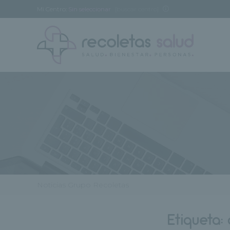
Mi Centro:
Sin seleccionar
[buscar centro]
Noticias Grupo Recoletas
Etiqueta: