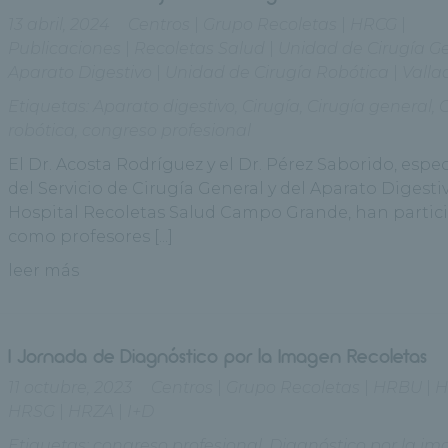
13 abril, 2024
Centros
|
Grupo Recoletas
|
HRCG
|
Publicaciones
|
Recoletas Salud
|
Unidad de Cirugía Ge
Aparato Digestivo
|
Unidad de Cirugía Robótica
|
Valla
Etiquetas:
Aparato digestivo
,
Cirugía
,
Cirugía general
,
C
robótica
,
congreso profesional
El Dr. Acosta Rodríguez y el Dr. Pérez Saborido, espec
del Servicio de Cirugía General y del Aparato Digesti
Hospital Recoletas Salud Campo Grande, han partic
como profesores [...]
leer más
I Jornada de Diagnóstico por la Imagen Recoletas
11 octubre, 2023
Centros
|
Grupo Recoletas
|
HRBU
|
H
HRSG
|
HRZA
|
I+D
Etiquetas:
congreso profesional
,
Diagnóstico por la i