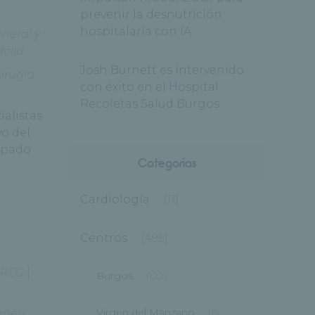
prevenir la desnutrición
hospitalaria con IA
neral y
dolid
Josh Burnett es intervenido
irugía
con éxito en el Hospital
Recoletas Salud Burgos
ialistas
vo del
ipado
Categorías
Cardiología
(11)
Centros
(495)
RCG
|
Burgos
(122)
Virgen del Manzano
(6)
magen
,