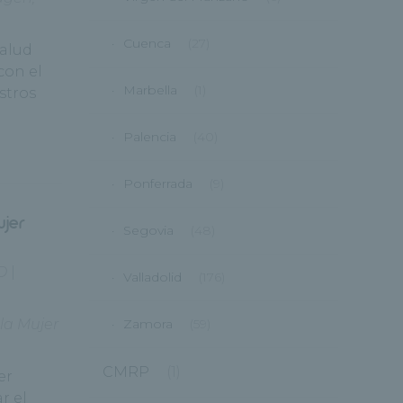
Cuenca
(27)
Salud
con el
Marbella
(1)
stros
Palencia
(40)
Ponferrada
(9)
ujer
Segovia
(48)
D
|
Valladolid
(176)
la Mujer
Zamora
(59)
CMRP
(1)
er
r el