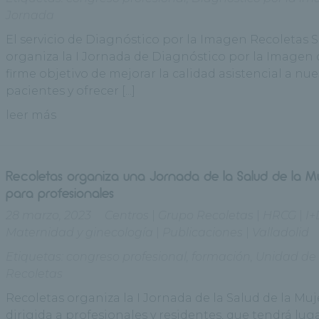
Jornada
El servicio de Diagnóstico por la Imagen Recoletas 
organiza la I Jornada de Diagnóstico por la Imagen 
firme objetivo de mejorar la calidad asistencial a nue
pacientes y ofrecer [...]
leer más
Recoletas organiza una Jornada de la Salud de la M
para profesionales
28 marzo, 2023
Centros
|
Grupo Recoletas
|
HRCG
|
I+
Maternidad y ginecología
|
Publicaciones
|
Valladolid
Etiquetas:
congreso profesional
,
formación
,
Unidad de 
Recoletas
Recoletas organiza la I Jornada de la Salud de la Muj
dirigida a profesionales y residentes, que tendrá luga