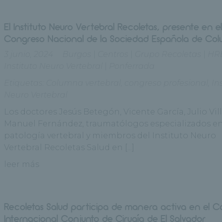
El Instituto Neuro Vertebral Recoletas, presente en e
Congreso Nacional de la Sociedad Española de Co
3 junio, 2024
Burgos
|
Centros
|
Grupo Recoletas
|
HR
Instituto Neuro Vertebral
|
Ponferrada
Etiquetas:
Columna vertebral
,
congreso profesional
,
In
Neuro Vertebral
Los doctores Jesús Betegón, Vicente García, Julio Vill
Manuel Fernández, traumatólogos especializados e
patología vertebral y miembros del Instituto Neuro
Vertebral Recoletas Salud en [...]
leer más
Recoletas Salud participa de manera activa en el 
Internacional Conjunto de Cirugía de El Salvador