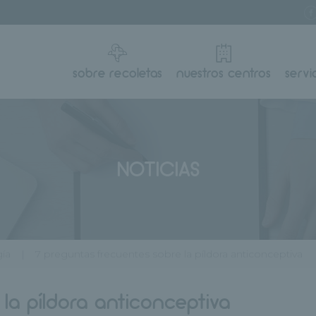
sobre recoletas
nuestros centros
servi
NOTICIAS
gía
7 preguntas frecuentes sobre la píldora anticonceptiva
 la píldora anticonceptiva