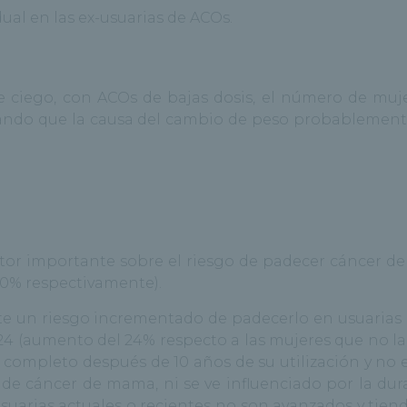
dual en las ex-usuarias de ACOs.
le ciego, con ACOs de bajas dosis, el número de muj
icando que la causa del cambio de peso probablemen
tor importante sobre el riesgo de padecer cáncer de 
50% respectivamente).
te un riesgo incrementado de padecerlo en usuarias 
 1.24 (aumento del 24% respecto a las mujeres que no l
completo después de 10 años de su utilización y no 
de cáncer de mama, ni se ve influenciado por la dur
suarias actuales o recientes no son avanzados y tien