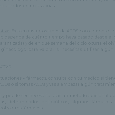
osticados en no usuarias.
ptiva
. Existen distintos tipos de ACOS con composició
ciclo depende de cuánto tiempo haya pasado desde el o
rantizada) y de en qué semana del ciclo ocurra el olv
 ginecólogo para valorar si necesitas utilizar algú
 ACOs?
tuaciones y fármacos, consulta con tu médico si tien
ACOs o si tomas ACOs y vas a empezar algún tratamien
s y puede ser necesario usar un método adicional de
eas, determinados antibióticos, algunos fármacos 
zol y otros fármacos.