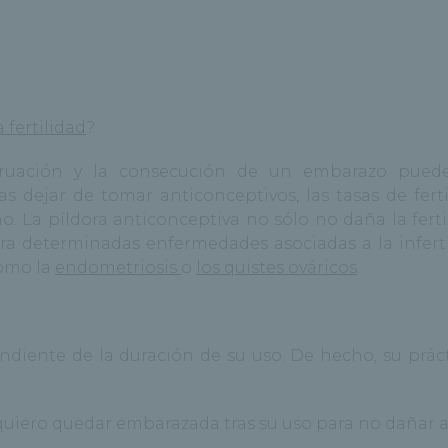
 fertilidad
?
truación y la consecución de un embarazo puede
s dejar de tomar anticonceptivos, las tasas de ferti
ño.
La píldora anticonceptiva no sólo no daña la fert
ra determinadas enfermedades asociadas a la inferti
omo la
endometriosis
o
los quistes ováricos
.
endiente de la duración de su uso. De hecho, su práct
 quiero quedar embarazada tras su uso para no dañar 