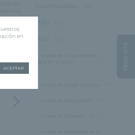
uede ser
Grupo Recoletas
(362)
, algunos
n mujeres
HRBU
(87)
nuestros
rmación en
 dosis o
HRCG
(175)
presivos
PEDIR CITA
Unidad de Cirugía General y
Aparato Digestivo
ACEPTAR
(12)
Unidad de Cirugía Robótica
(17)
Unidad de Neumología
(21)
Unidad de Obesidad
(80)
Unidad de Promoción de la