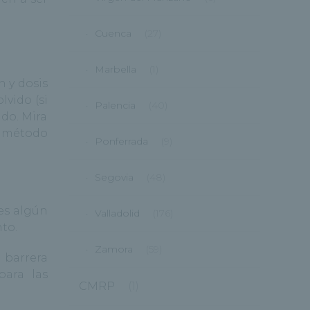
Cuenca
(27)
Marbella
(1)
n y dosis
lvido (si
Palencia
(40)
ido. Mira
n método
Ponferrada
(9)
Segovia
(48)
es algún
Valladolid
(176)
to.
Zamora
(59)
 barrera
para las
CMRP
(1)