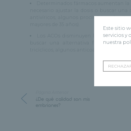
Determinados fármacos aumentan la c
necesario ajustar la dosis o buscar una 
antivíricos, algunos procinéticos, la vi
mayores de 35 años).
Este sitio 
servicios y
Los ACOs disminuyen la efectividad d
nuestra pol
buscar una alternativa farmacológica: 
tricíclicos, algunos anticoagulantes y al
RECHAZAR
Página Anterior
¿De qué calidad son mis
embriones?