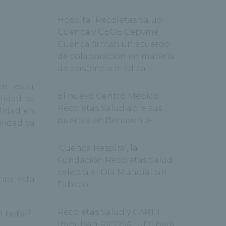
Hospital Recoletas Salud
Cuenca y CEOE Cepyme
Cuenca firman un acuerdo
de colaboración en materia
de asistencia médica
n estar
El nuevo Centro Médico
lidad se
Recoletas Salud abre sus
ilidad en
puertas en Benavente
lidad ya
‘Cuenca Respira’, la
Fundación Recoletas Salud
celebra el Día Mundial sin
ica está
Tabaco
Recoletas Salud y CARTIF
al bebé?
impulsan RICOSALUD1 para