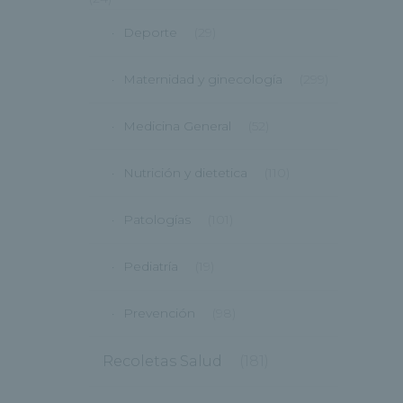
Deporte
(29)
Maternidad y ginecología
(299)
Medicina General
(52)
Nutrición y dietetica
(110)
Patologías
(101)
Pediatría
(19)
Prevención
(98)
Recoletas Salud
(181)