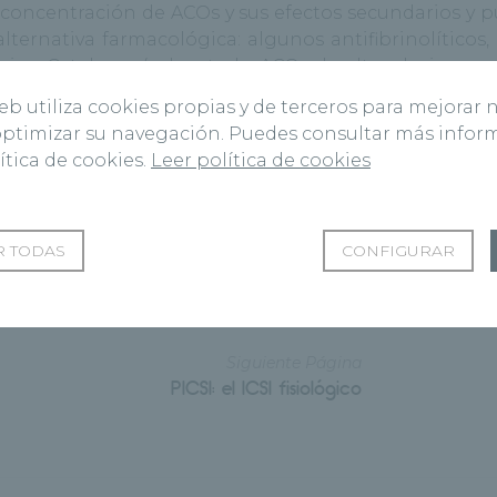
oncentración de ACOs y sus efectos secundarios y p
alternativa farmacológica: algunos antifibrinolíticos
tamina C, tabaco (sobre todo ACOs de altas dosis y e
web utiliza cookies propias y de terceros para mejorar 
 optimizar su navegación. Puedes consultar más info
e algunos fármacos y puede ser necesario ajustar la
ítica de cookies.
Leer política de cookies
los antidiabéticos orales y la insulina, los antide
gunos antihipertensivos
 TODAS
CONFIGURAR
Siguiente Página
PICSI: el ICSI fisiológico