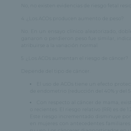
No, no existen evidencias de riesgo fetal resi
4. ¿Los ACOs producen aumento de peso?
No. En un ensayo clínico aleatorizado, dob
ganaron o perdieron peso fue similar, ind
atribuirse a la variación normal.
5. ¿Los ACOs aumentan el riesgo de cáncer?
Depende del tipo de cáncer.
El uso de ACOs tiene un efecto protec
de endometrio (reducción del 40% y del 
Con respecto al cáncer de mama, exis
o recientes. El riesgo relativo (RR) es de
Este riesgo incrementado disminuye por 
en mujeres con antecedentes familiares 
su uso. Los cánceres diagnosticados en u