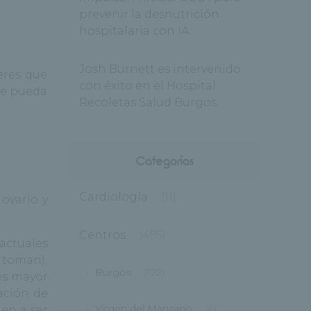
prevenir la desnutrición
hospitalaria con IA
Josh Burnett es intervenido
eres que
con éxito en el Hospital
te pueda
Recoletas Salud Burgos
Categorías
Cardiología
(11)
ovario y
Centros
(495)
actuales
a toman).
Burgos
(122)
es mayor
ación de
Virgen del Manzano
(6)
den a ser