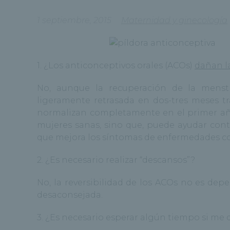
1 septiembre, 2015
Maternidad y ginecología
1. ¿Los anticonceptivos orales (ACOs)
dañan la
No, aunque la recuperación de la mens
ligeramente retrasada en dos-tres meses tra
normalizan completamente en el primer a
mujeres sanas, sino que, puede ayudar cont
que mejora los síntomas de enfermedades c
2. ¿Es necesario realizar “descansos”?
No, la reversibilidad de los ACOs no es dep
desaconsejada.
3. ¿Es necesario esperar algún tiempo si me