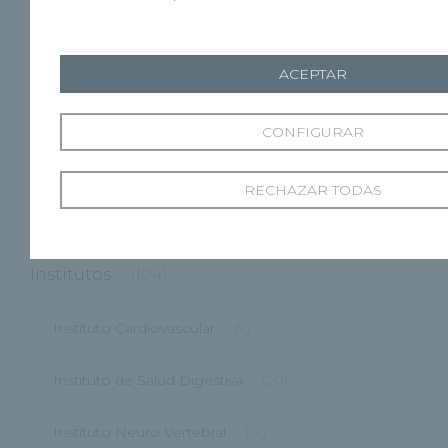
Unidad de Obesidad
(80)
Unidad de Promoción de la Salud
(8)
ACEPTAR
HRSG
(33)
CONFIGURAR
HRZA
(41)
RECHAZAR TODAS
I+D
(40)
Institutos
(104)
Instituto Cardiovascular
(9)
Instituto de Salud Digestiva
(20)
Instituto Neuro Vertebral
(12)