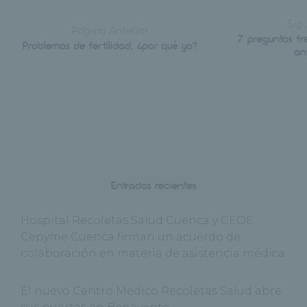
Sig
Página Anterior
7 preguntas fr
Problemas de fertilidad, ¿por qué yo?
an
Entradas recientes
Hospital Recoletas Salud Cuenca y CEOE
Cepyme Cuenca firman un acuerdo de
colaboración en materia de asistencia médica
El nuevo Centro Médico Recoletas Salud abre