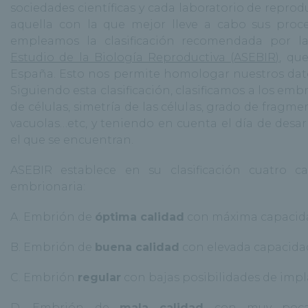
sociedades científicas y cada laboratorio de reprodu
aquella con la que mejor lleve a cabo sus proc
empleamos la clasificación recomendada por 
Estudio de la Biología Reproductiva (ASEBIR)
, qu
España. Esto nos permite homologar nuestros dato
Siguiendo esta clasificación, clasificamos a los e
de células, simetría de las células, grado de fragm
vacuolas…etc, y teniendo en cuenta el día de desa
el que se encuentran.
ASEBIR establece en su clasificación cuatro ca
embrionaria:
A. Embrión de
óptima calidad
con máxima capacida
B. Embrión de
buena calidad
con elevada capacida
C. Embrión
regular
con bajas posibilidades de impl
D. Embrión de
mala calidad
con muy pocas