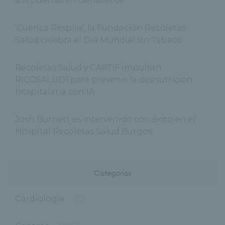
sus puertas en Benavente
‘Cuenca Respira’, la Fundación Recoletas
Salud celebra el Día Mundial sin Tabaco
Recoletas Salud y CARTIF impulsan
RICOSALUD1 para prevenir la desnutrición
hospitalaria con IA
Josh Burnett es intervenido con éxito en el
Hospital Recoletas Salud Burgos
Categorías
Cardiología
(11)