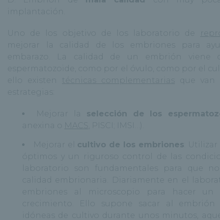
implantación.
Uno de los objetivo de los laboratorio de
repr
mejorar la calidad de los embriones para ayu
embarazo. La calidad de un embrión viene 
espermatozoide, como por el óvulo, como por el cul
ello existen
técnicas complementarias
que van d
estrategias:
Mejorar la
selección de los espermatoz
anexina o
MACS
, PISCI; IMSI…).
Mejorar el
cultivo de los embriones
: Utiliza
óptimos y un riguroso control de las condicio
laboratorio son fundamentales para que no
calidad embrionaria. Diariamente en el labora
embriones al microscopio para hacer un
crecimiento. Ello supone sacar al embrión
idóneas de cultivo durante unos minutos, aq