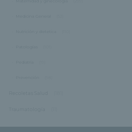
Maternidad y ginecología
(299)
Medicina General
(52)
Nutrición y dietetica
(110)
Patologías
(101)
Pediatría
(19)
Prevención
(98)
Recoletas Salud
(181)
Traumatología
(11)