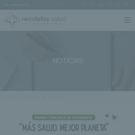
Sin seleccionar
[buscar centro]
NOTICIAS
< Volver al listado de noticias