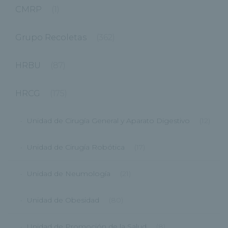
CMRP
(1)
Grupo Recoletas
(362)
HRBU
(87)
HRCG
(175)
Unidad de Cirugía General y Aparato Digestivo
(12)
Unidad de Cirugía Robótica
(17)
Unidad de Neumología
(21)
Unidad de Obesidad
(80)
Unidad de Promoción de la Salud
(8)