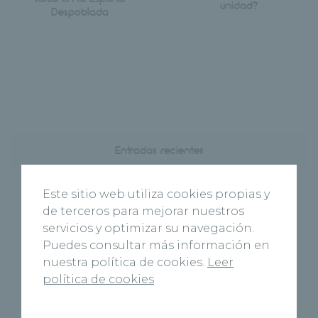
unidad?
Despoblada
Entradas recientes
Hospital Recoletas Salud Cuenca y CEOE
Este sitio web utiliza cookies propias y
Cepyme Cuenca firman un acuerdo de
de terceros para mejorar nuestros
colaboración en materia de asistencia médica
servicios y optimizar su navegación.
Puedes consultar más información en
El nuevo Centro Médico Recoletas Salud abre
nuestra política de cookies.
Leer
sus puertas en Benavente
política de cookies
‘Cuenca Respira’, la Fundación Recoletas