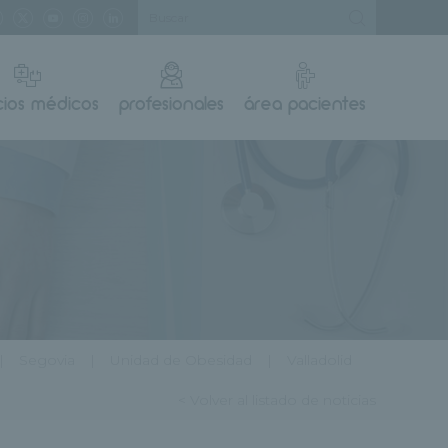
cios médicos
profesionales
área pacientes
Segovia
Unidad de Obesidad
Valladolid
< Volver al listado de noticias