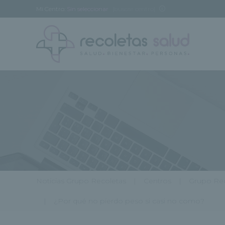
Mi Centro:
Sin seleccionar
[buscar centro]
Noticias Grupo Recoletas
Centros
Grupo Rec
¿Por qué no pierdo peso si casi no como?