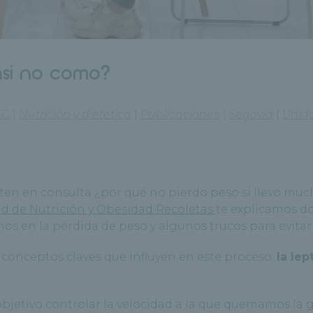
asi no como?
CG
|
Nutrición y dietetica
|
Publicaciones
|
Segovia
|
Unid
iten en consulta ¿por qué no pierdo peso si llevo mu
d de Nutrición y Obesidad Recoletas
te explicamos do
s en la pérdida de peso y algunos trucos para evitar
conceptos claves que influyen en este proceso:
la lep
jetivo controlar la velocidad a la que quemamos la 