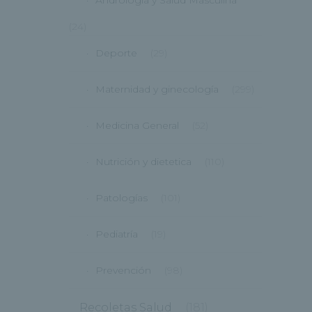
Andrología y Salud Masculina
(24)
Deporte
(29)
Maternidad y ginecología
(299)
Medicina General
(52)
Nutrición y dietetica
(110)
Patologías
(101)
Pediatría
(19)
Prevención
(98)
Recoletas Salud
(181)