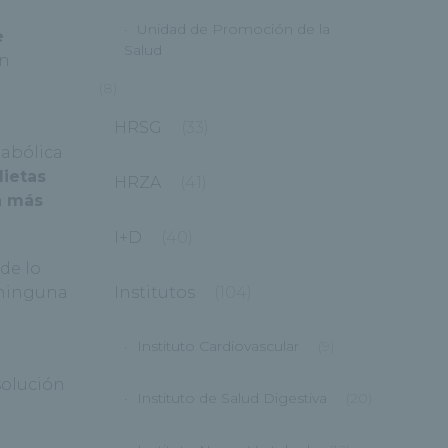
Unidad de Promoción de la
e
Salud
un
(8)
HRSG
(33)
tabólica
dietas
HRZA
(41)
a más
I+D
(40)
de lo
 ninguna
Institutos
(104)
Instituto Cardiovascular
(9)
solución
Instituto de Salud Digestiva
(20)