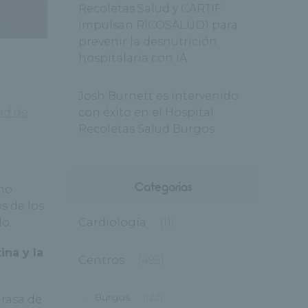
Recoletas Salud y CARTIF
impulsan RICOSALUD1 para
prevenir la desnutrición
hospitalaria con IA
Josh Burnett es intervenido
ad de
con éxito en el Hospital
Recoletas Salud Burgos
Categorías
cho
s de los
lo.
Cardiología
(11)
tina y la
Centros
(495)
Burgos
(122)
grasa de