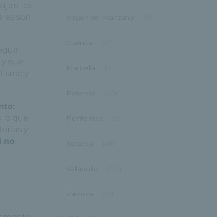
ajan los
eles son
Virgen del Manzano
(6)
Cuenca
(27)
eguir
 y que
Marbella
(1)
olismo y
Palencia
(40)
nto:
 lo que
Ponferrada
(9)
orías y
i no
Segovia
(48)
Valladolid
(176)
Zamora
(59)
damente,