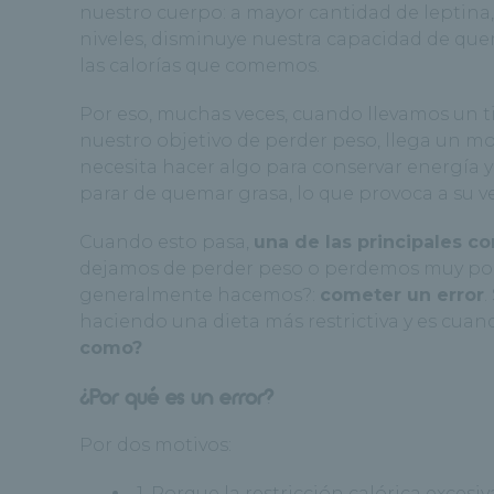
nuestro cuerpo: a mayor cantidad de leptin
niveles, disminuye nuestra capacidad de quem
las calorías que comemos.
Por eso, muchas veces, cuando llevamos un t
nuestro objetivo de perder peso, llega un m
necesita hacer algo para conservar energía y
parar de quemar grasa, lo que provoca a su ve
Cuando esto pasa,
una de las principales c
dejamos de perder peso o perdemos muy poco
generalmente hacemos?:
cometer un error
.
haciendo una dieta más restrictiva y es cu
como?
¿Por qué es un error?
Por dos motivos:
1. Porque la restricción calórica exces