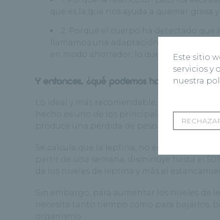
que es la que nos ayuda a quemar grasa y
2. Porque el cuerpo ha detectado que 
llamamos una adaptación metabólica: el 
en modo ahorrador, lo que ralentiza la p
Este sitio 
servicios y
Y entonces, ¿qué podemos hacer?
nuestra pol
Lo ideal y más recomendable, siempre, es
no
hecho es uno de los principales problemas d
RECHAZAR
produce una pérdida de peso muy rápida pe
Se calcula que la leptina, no empieza a dism
partir de una semana, disminuye hasta el 50%
de los niveles de leptina y más el estancamie
Sin embargo, para aumentar los niveles de l
necesita tanto tiempo como para bajarlos, b
organismo.