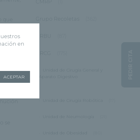
CMRP
(1)
Grupo Recoletas
(362)
o que
se pone
HRBU
(87)
nuestros
rmación en
PEDIR CITA
HRCG
(175)
,
de
Unidad de Cirugía General y
se
Aparato Digestivo
ACEPTAR
ién.
(12)
y a
Unidad de Cirugía Robótica
(17)
inución
Unidad de Neumología
(21)
o se
Unidad de Obesidad
(80)