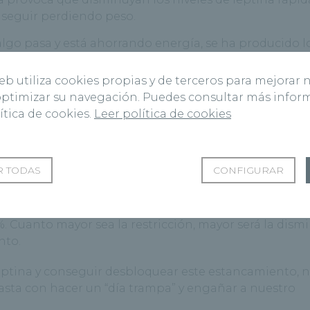
 seguir perdiendo peso.
algo pasa y está ahorrando energía, se ha producido l
cuerpo detecta que le estás quitando combustible y 
érdida de peso.
web utiliza cookies propias y de terceros para mejorar 
 optimizar su navegación. Puedes consultar más info
ítica de cookies.
Leer política de cookies
 seguir una dieta demasiado extremista y restrictiva
e estas dietas: cuando se produce mucha restricción, 
 TODAS
CONFIGURAR
ro se llega al estancamiento mucho más rápido tamb
inuir hasta pasada una semana de restricción calórica 
. Cuanto mayor sea la restricción, mayor será la dism
nto.
eptina y conseguir desbloquear este estancamiento, n
asta con hacer un “día trampa” y engañar a nuestro