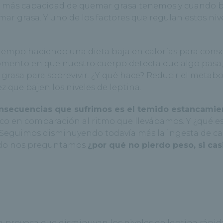
a, más capacidad de quemar grasa tenemos y cuando b
ar grasa. Y uno de los factores que regulan estos niv
iempo haciendo una dieta baja en calorías para cons
omento en que nuestro cuerpo detecta que algo pasa,
 grasa para sobrevivir. ¿Y qué hace? Reducir el metab
z que bajen los niveles de leptina.
onsecuencias que sufrimos es el temido estancamie
 en comparación al ritmo que llevábamos. Y ¿qué es
 Seguimos disminuyendo todavía más la ingesta de cal
ando nos preguntamos
¿por qué no pierdo peso, si cas
iva provoca que disminuyan los niveles de leptina rápi