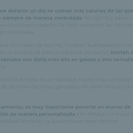
que durante un día se coman más calorías de las qu
 siempre de manera controlada
. No significa darse 
entos ultraprocesados. Se trata aumentar las calorías
profesionales.
uevo los niveles de leptina, “romper” la adaptación me
 con la pérdida de peso progresiva. De hecho,
existen 
a semana una dieta más alta en grasas y otra seman
vo.
 pérdida de peso es, en realidad, mucho más complejo 
ta de recomendaciones generales, sin tener en cuenta
ancamiento, es muy importante ponerte en manos de
ución de manera personalizada
y te ofrezcan la mejor 
besidad Recoletas, te ayudamos en este objetivo.