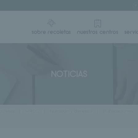
sobre recoletas
nuestros centros
servi
NOTICIAS
oletas
HRCG
Nutrición y dietetica
Publicaciones