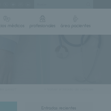
cios médicos
profesionales
área pacientes
rder peso?
< Volver al listado de noticias
Entradas recientes