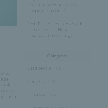
prevenir la desnutrición
hospitalaria con IA
Josh Burnett es intervenido
con éxito en el Hospital
Recoletas Salud Burgos
Categorías
Cardiología
(11)
ro es
unos
Centros
(495)
icable a
o no es
Burgos
(122)
ecialista
Virgen del Manzano
(6)