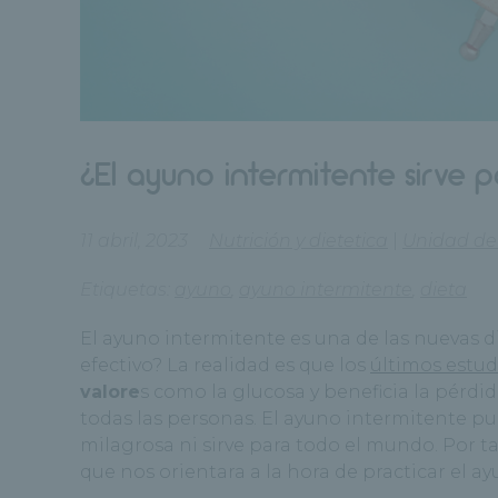
¿El ayuno intermitente sirve 
11 abril, 2023
Nutrición y dietetica
|
Unidad de
Etiquetas:
ayuno
,
ayuno intermitente
,
dieta
El ayuno intermitente es una de las nuevas 
efectivo? La realidad es que los
últimos estud
valore
s como la glucosa y beneficia la pérdid
todas las personas. El ayuno intermitente pu
milagrosa ni sirve para todo el mundo. Por ta
que nos orientara a la hora de practicar el ay