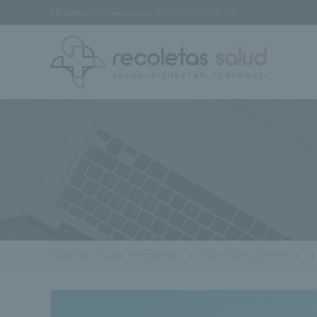
Mi Centro:
Sin seleccionar
[buscar centro]
Noticias Grupo Recoletas
Nutrición y dietetica