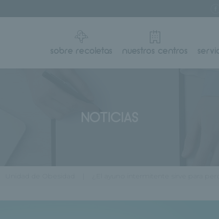
sobre recoletas
nuestros centros
servi
NOTICIAS
Unidad de Obesidad
¿El ayuno intermitente sirve para pe