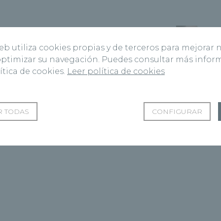
Siguiente Página
web utiliza cookies propias y de terceros para mejorar 
si casi
¿Cómo puedo controlar mi
 optimizar su navegación. Puedes consultar más info
apetito?
ítica de cookies.
Leer política de cookies
 TODAS
CONFIGURAR