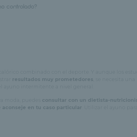
 no controlado?
 calórico combinado con el deporte. Y aunque los estu
strar
resultados muy prometedores
, se necesita un
l ayuno intermitente a nivel general.
eva moda, puedes
consultar con un dietista-nutricioni
e
aconseje en tu caso particular
. Utilizar el ayuno pa