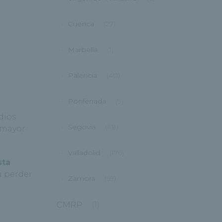
Cuenca
(27)
Marbella
(1)
Palencia
(40)
Ponferrada
(9)
dios
Segovia
(48)
a mayor
Valladolid
(176)
sta
ra perder
Zamora
(59)
CMRP
(1)