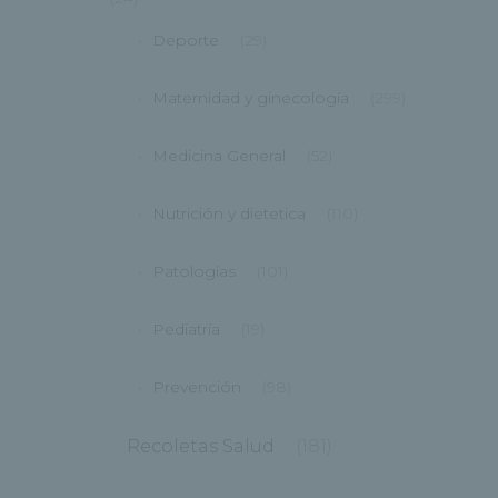
Deporte
(29)
Maternidad y ginecología
(299)
Medicina General
(52)
Nutrición y dietetica
(110)
Patologías
(101)
Pediatría
(19)
Prevención
(98)
Recoletas Salud
(181)