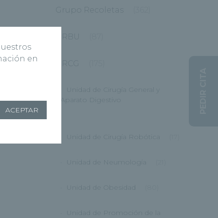
Grupo Recoletas
(362)
HRBU
(87)
nuestros
rmación en
HRCG
(175)
PEDIR CITA
Unidad de Cirugía General y
Aparato Digestivo
ACEPTAR
(12)
Unidad de Cirugía Robótica
(17)
Unidad de Neumología
(21)
Unidad de Obesidad
(80)
Unidad de Promoción de la