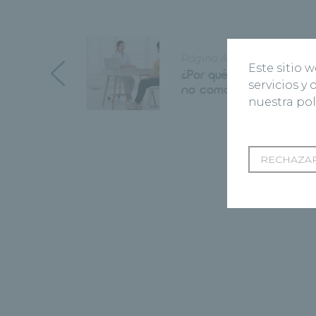
Página Anterior
Este sitio 
¿Por qué no pierdo peso 
servicios y
no como?
nuestra pol
RECHAZAR