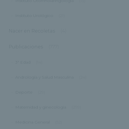
Instituto Otorrinolaringología
(13)
Instituto Urológico
(21)
Nacer en Recoletas
(4)
Publicaciones
(777)
3ª Edad
(14)
Andrología y Salud Masculina
(24)
Deporte
(29)
Maternidad y ginecología
(299)
Medicina General
(52)