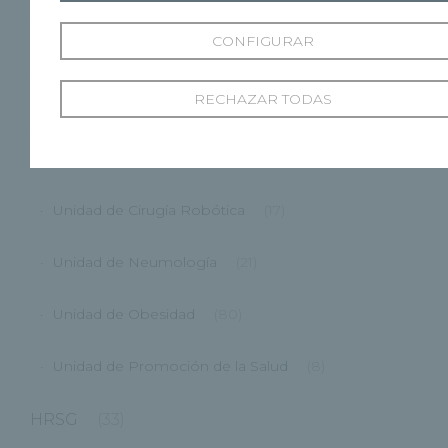
CONFIGURAR
HRBU
(87)
RECHAZAR TODAS
HRCG
(175)
Unidad de Cirugía General y Aparato Digestivo
(12)
Unidad de Cirugía Robótica
(17)
Unidad de Neumología
(21)
Unidad de Obesidad
(80)
Unidad de Promoción de la Salud
(8)
HRSG
(33)