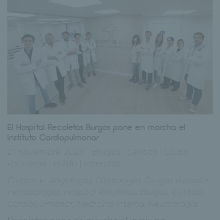
El Hospital Recoletas Burgos pone en marcha el
Instituto Cardiopulmonar
27 noviembre, 2023
Burgos
|
Centros
|
Grupo
Recoletas
|
HRBU
|
Institutos
Etiquetas:
Angiología
,
Cardiología
,
Cirugía Vascular
,
Hematología
,
Hospital Recoletas Burgos
,
Instituto
Cardiopulmonar
,
Medicina Interna
,
Neumología