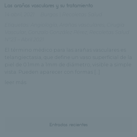
Las arañas vasculares y su tratamiento
14 abril, 2021
Burgos
|
Recoletas Salud
Etiquetas:
Angiología
,
Arañas vasculares
,
Cirugía
Vascular
,
Gonzalo González Pérez
,
Recoletas Salud
Nº23 – Abril 2021
El término médico para las arañas vasculares es
telangiectasia, que define un vaso superficial de la
piel de 0.1mm a 1mm de diámetro, visible a simple
vista. Pueden aparecer con formas [...]
leer más
Entradas recientes