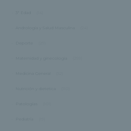
3ª Edad
(14)
Andrología y Salud Masculina
(24)
Deporte
(29)
Maternidad y ginecología
(299)
Medicina General
(52)
Nutrición y dietetica
(110)
Patologías
(101)
Pediatría
(19)