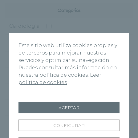
Categorías
Cardiología
(11)
Centros
(495)
Este sitio web utiliza cookies propias y
de terceros para mejorar nuestros
Burgos
(122)
servicios y optimizar su navegación.
Puedes consultar más información en
nuestra política de cookies.
Leer
Virgen del Manzano
(6)
política de cookies
Cuenca
(27)
ACEPTAR
Marbella
(1)
Palencia
(40)
CONFIGURAR