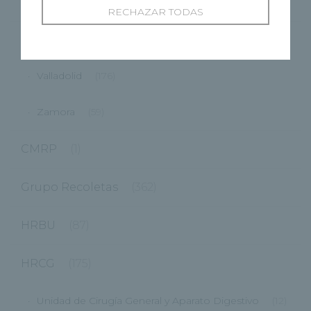
Ponferrada
(9)
RECHAZAR TODAS
Segovia
(48)
Valladolid
(176)
Zamora
(59)
CMRP
(1)
Grupo Recoletas
(362)
HRBU
(87)
HRCG
(175)
Unidad de Cirugía General y Aparato Digestivo
(12)