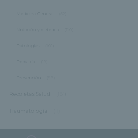
Medicina General
(52)
Nutrición y dietetica
(110)
Patologías
(101)
Pediatría
(19)
Prevención
(98)
Recoletas Salud
(181)
Traumatología
(11)