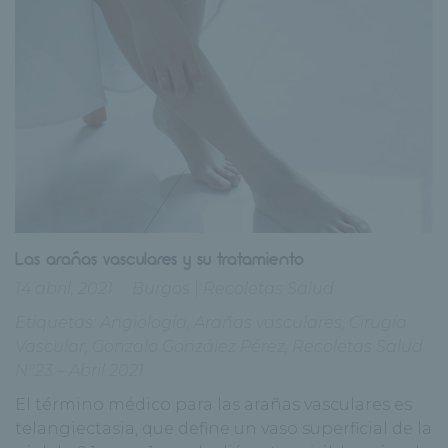
Las arañas vasculares y su tratamiento
14 abril, 2021
Burgos
|
Recoletas Salud
Etiquetas:
Angiología
,
Arañas vasculares
,
Cirugía
Vascular
,
Gonzalo González Pérez
,
Recoletas Salud
Nº23 – Abril 2021
El término médico para las arañas vasculares es
telangiectasia, que define un vaso superficial de la