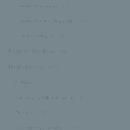
Instituto Oncológico
(11)
Instituto Otorrinolaringología
(13)
Instituto Urológico
(21)
Nacer en Recoletas
(4)
Publicaciones
(777)
3ª Edad
(14)
Andrología y Salud Masculina
(24)
Deporte
(29)
Maternidad y ginecología
(299)