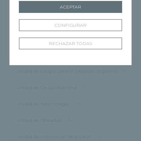
CMRP
(1)
ACEPTAR
Grupo Recoletas
(362)
CONFIGURAR
HRBU
(87)
RECHAZAR TODAS
HRCG
(175)
Unidad de Cirugía General y Aparato Digestivo
(12)
Unidad de Cirugía Robótica
(17)
Unidad de Neumología
(21)
Unidad de Obesidad
(80)
Unidad de Promoción de la Salud
(8)