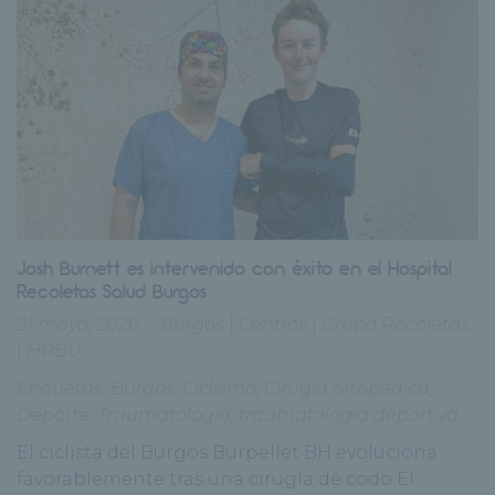
Josh Burnett es intervenido con éxito en el Hospital
Recoletas Salud Burgos
21 mayo, 2026
Burgos
|
Centros
|
Grupo Recoletas
|
HRBU
Etiquetas:
Burgos
,
Ciclismo
,
Cirugía ortopédica
,
Deporte
,
Traumatología
,
traumatología deportiva
El ciclista del Burgos Burpellet BH evoluciona
favorablemente tras una cirugía de codo El