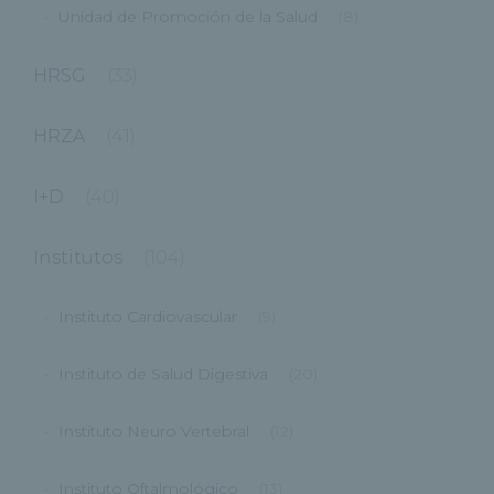
Unidad de Promoción de la Salud
(8)
HRSG
(33)
HRZA
(41)
I+D
(40)
Institutos
(104)
Instituto Cardiovascular
(9)
Instituto de Salud Digestiva
(20)
Instituto Neuro Vertebral
(12)
Instituto Oftalmológico
(13)