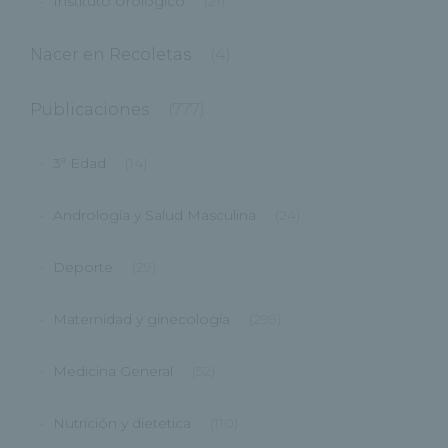
Instituto Urológico
(21)
Nacer en Recoletas
(4)
Publicaciones
(777)
3ª Edad
(14)
Andrología y Salud Masculina
(24)
Deporte
(29)
Maternidad y ginecología
(299)
Medicina General
(52)
Nutrición y dietetica
(110)