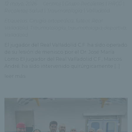
12 mayo, 2026
Centros
|
Grupo Recoletas
|
HRCG
|
Recoletas Salud
|
Traumatología
|
Valladolid
Etiquetas:
Cirugía ortopédica
,
fútbol
,
Real
Valladolid
,
Traumatología
,
traumatología deportiva
,
Valladolid
El jugador del Real Valladolid C.F. ha sido operado
de su lesión de menisco por el Dr. José María
Lomo El jugador del Real Valladolid C.F., Marcos
André, ha sido intervenido quirúrgicamente [...]
leer más