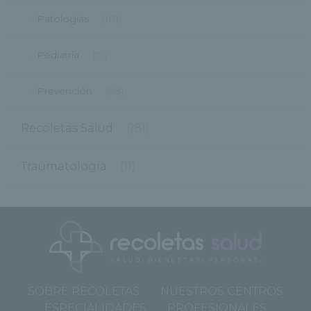
Patologías
(101)
Pediatría
(19)
Prevención
(98)
Recoletas Salud
(181)
Traumatología
(11)
SOBRE RECOLETAS
NUESTROS CENTROS
ESPECIALIDADES
PROFESIONALES