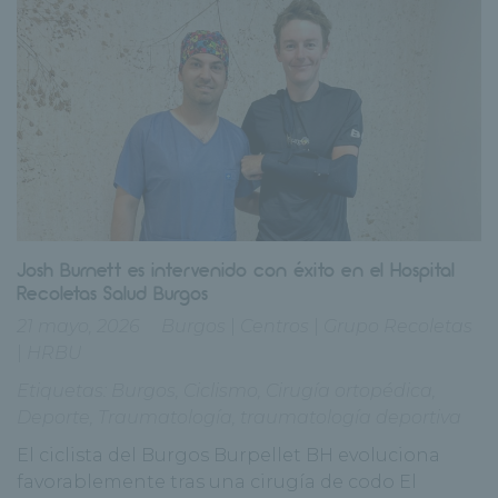
Josh Burnett es intervenido con éxito en el Hospital
Recoletas Salud Burgos
21 mayo, 2026
Burgos
|
Centros
|
Grupo Recoletas
|
HRBU
Etiquetas:
Burgos
,
Ciclismo
,
Cirugía ortopédica
,
Deporte
,
Traumatología
,
traumatología deportiva
El ciclista del Burgos Burpellet BH evoluciona
favorablemente tras una cirugía de codo El