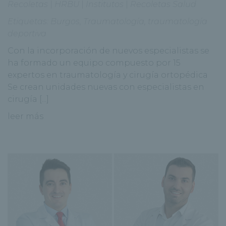
Recoletas
|
HRBU
|
Institutos
|
Recoletas Salud
Etiquetas:
Burgos
,
Traumatología
,
traumatología
deportiva
Con la incorporación de nuevos especialistas se
ha formado un equipo compuesto por 15
expertos en traumatología y cirugía ortopédica
Se crean unidades nuevas con especialistas en
cirugía [...]
leer más