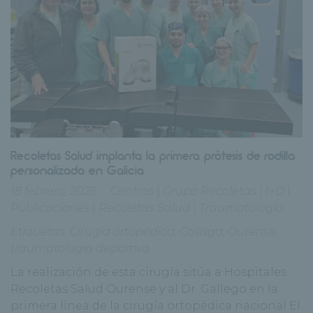
Recoletas Salud implanta la primera prótesis de rodilla
personalizada en Galicia
18 febrero, 2026
Centros
|
Grupo Recoletas
|
I+D
|
Publicaciones
|
Recoletas Salud
|
Traumatología
Etiquetas:
Cirugía ortopédica
,
Cosaga
,
Ourense
,
traumatología deportiva
La realización de esta cirugía sitúa a Hospitales
Recoletas Salud Ourense y al Dr. Gallego en la
primera línea de la cirugía ortopédica nacional El