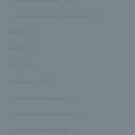
Unidad de Obesidad
(80)
Unidad de Promoción de la Salud
(8)
HRSG
(33)
HRZA
(41)
I+D
(40)
Institutos
(104)
Instituto Cardiovascular
(9)
Instituto de Salud Digestiva
(20)
Instituto Neuro Vertebral
(12)