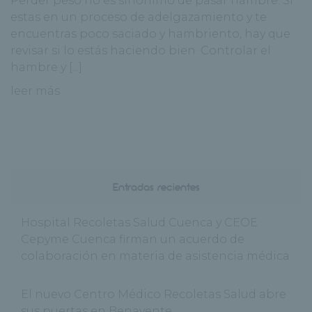
Perder peso no es sinónimo de pasar hambre. Si
estas en un proceso de adelgazamiento y te
encuentras poco saciado y hambriento, hay que
revisar si lo estás haciendo bien. Controlar el
hambre y [...]
leer más
Entradas recientes
Hospital Recoletas Salud Cuenca y CEOE
Cepyme Cuenca firman un acuerdo de
colaboración en materia de asistencia médica
El nuevo Centro Médico Recoletas Salud abre
sus puertas en Benavente