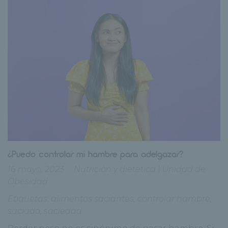
¿Puedo controlar mi hambre para adelgazar?
16 mayo, 2023
Nutrición y dietetica
|
Unidad de
Obesidad
Etiquetas:
alimentos saciantes
,
controlar hambre
,
saciado
,
saciedad