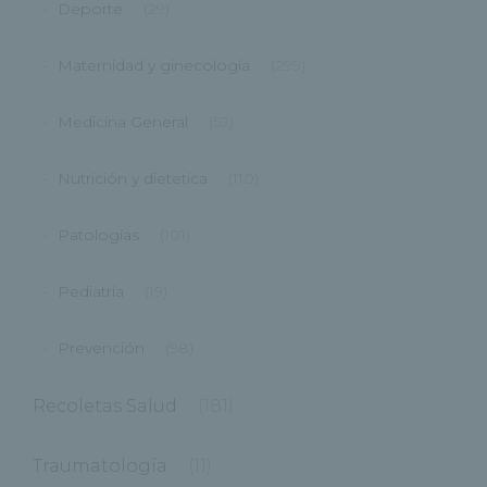
Deporte
(29)
Maternidad y ginecología
(299)
Medicina General
(52)
Nutrición y dietetica
(110)
Patologías
(101)
Pediatría
(19)
Prevención
(98)
Recoletas Salud
(181)
Traumatología
(11)