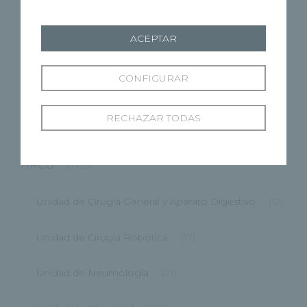
Zamora
(59)
ACEPTAR
CMRP
(1)
CONFIGURAR
Grupo Recoletas
(362)
RECHAZAR TODAS
HRBU
(87)
HRCG
(175)
Unidad de Cirugía General y Aparato Digestivo
(12)
Unidad de Cirugía Robótica
(17)
Unidad de Neumología
(21)