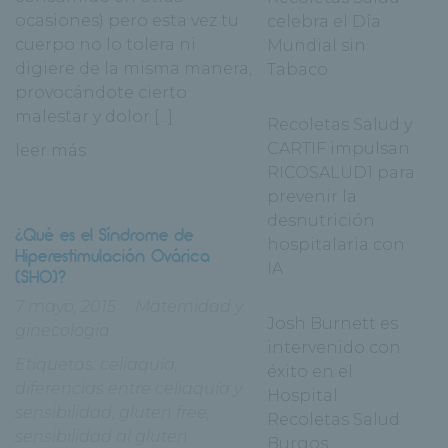
ocasiones) pero esta vez tu
celebra el Día
cuerpo no lo tolera ni
Mundial sin
digiere de la misma manera,
Tabaco
provocándote cierto
malestar y dolor [...]
Recoletas Salud y
CARTIF impulsan
leer más
RICOSALUD1 para
prevenir la
desnutrición
¿Qué es el Síndrome de
hospitalaria con
Hiperestimulación Ovárica
IA
(SHO)?
7 mayo, 2015
Maternidad y
Josh Burnett es
ginecología
intervenido con
Etiquetas:
celiaquía
,
éxito en el
diferencias entre celiaquía y
Hospital
sensibilidad
,
gluten free
,
Recoletas Salud
sensibilidad al gluten
Burgos