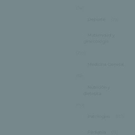
(24)
Deporte
(29)
Maternidad y
ginecología
(299)
Medicina General
(52)
Nutrición y
dietetica
(110)
Patologías
(101)
Pediatría
(19)