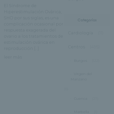
El Síndrome de
Hiperestimulación Ovárica,
SHO por sus siglas, es una
Categorías
complicación ocasional por
respuesta exagerada del
Cardiología
(11)
ovario a los tratamientos de
estimulación ovárica en
Centros
(495)
reproducción [...]
leer más
Burgos
(122)
Virgen del
Manzano
(6)
Cuenca
(27)
Marbella
(1)