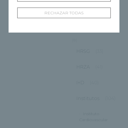
(80)
RECHAZAR TODAS
Unidad de
Promoción de la
Salud
(8)
HRSG
(33)
HRZA
(41)
I+D
(40)
Institutos
(104)
Instituto
Cardiovascular