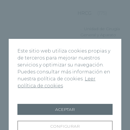
HRCG
(175)
Unidad de Cirugía
General y Aparato
Digestivo
Este sitio web utiliza cookies propias y
(12)
de terceros para mejorar nuestros
Unidad de Cirugía
servicios y optimizar su navegación.
Robótica
Puedes consultar más información en
nuestra política de cookies.
Leer
(17)
política de cookies
Unidad de
Neumología
(21)
ACEPTAR
Unidad de
Obesidad
CONFIGURAR