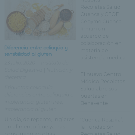
Recoletas Salud
Cuenca y CEOE
Cepyme Cuenca
firman un
acuerdo de
colaboración en
Diferencia entre celiaquía y
materia de
sensibilidad al gluten
asistencia médica
23 julio, 2020
Instituto de
Salud Digestiva
|
Nutrición y
El nuevo Centro
dietetica
Médico Recoletas
Etiquetas:
celiaquía
,
Salud abre sus
diferencias entre celiaquía e
puertas en
intolerancia
,
gluten free
,
Benavente
intolerancia al gluten
Un día, de repente, ingieres
‘Cuenca Respira’,
un alimento (que ya has
la Fundación
consumido en otras
Recoletas Salud