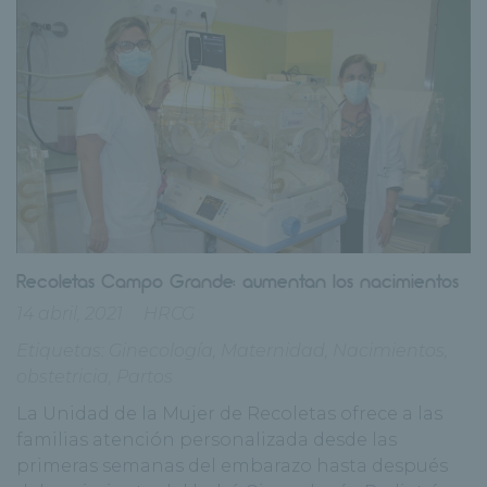
Recoletas Campo Grande: aumentan los nacimientos
14 abril, 2021
HRCG
Etiquetas:
Ginecología
,
Maternidad
,
Nacimientos
,
obstetricia
,
Partos
La Unidad de la Mujer de Recoletas ofrece a las
familias atención personalizada desde las
primeras semanas del embarazo hasta después