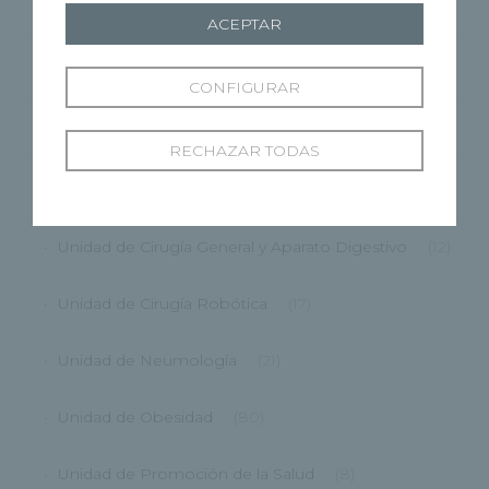
CMRP
(1)
ACEPTAR
Grupo Recoletas
(362)
CONFIGURAR
HRBU
(87)
RECHAZAR TODAS
HRCG
(175)
Unidad de Cirugía General y Aparato Digestivo
(12)
Unidad de Cirugía Robótica
(17)
Unidad de Neumología
(21)
Unidad de Obesidad
(80)
Unidad de Promoción de la Salud
(8)