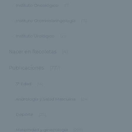
Instituto Oncológico
(11)
Instituto Otorrinolaringología
(13)
Instituto Urológico
(21)
Nacer en Recoletas
(4)
Publicaciones
(777)
3ª Edad
(14)
Andrología y Salud Masculina
(24)
Deporte
(29)
Maternidad y ginecología
(299)