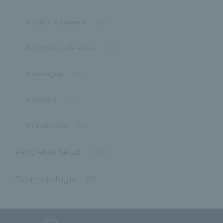
Medicina General
(52)
Nutrición y dietetica
(110)
Patologías
(101)
Pediatría
(19)
Prevención
(98)
Recoletas Salud
(181)
Traumatología
(11)