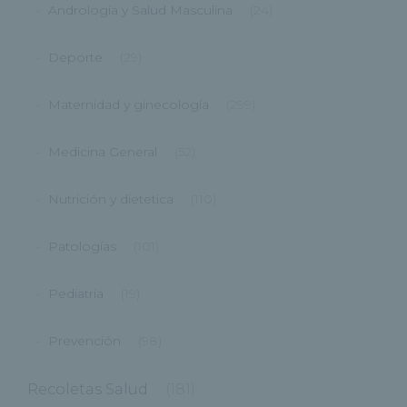
Andrología y Salud Masculina
(24)
Deporte
(29)
Maternidad y ginecología
(299)
Medicina General
(52)
Nutrición y dietetica
(110)
Patologías
(101)
Pediatría
(19)
Prevención
(98)
Recoletas Salud
(181)