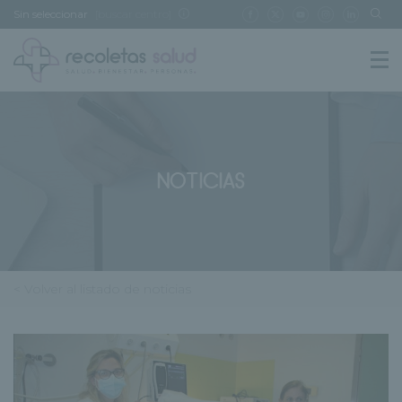
Sin seleccionar
[buscar centro]
NOTICIAS
< Volver al listado de noticias