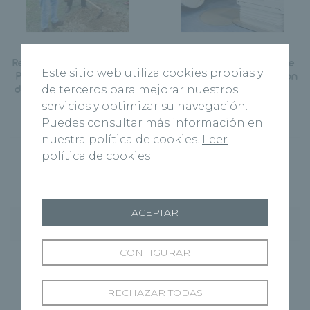
Página Anterior
Siguiente Página
Recoletas celebra el Día del
Recoletas Campo Grande
Este sitio web utiliza cookies propias y
Padre con una plantación
colabora con la formación
de árboles en Fuente el Sol
profesional sanitaria
de terceros para mejorar nuestros
servicios y optimizar su navegación.
Puedes consultar más información en
nuestra política de cookies.
Leer
política de cookies
ACEPTAR
Entradas recientes
CONFIGURAR
Hospital Recoletas Salud Cuenca y CEOE
Cepyme Cuenca firman un acuerdo de
colaboración en materia de asistencia médica
RECHAZAR TODAS