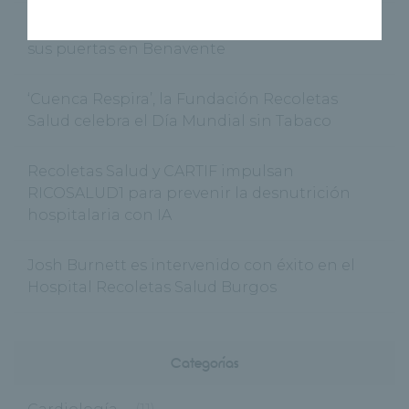
El nuevo Centro Médico Recoletas Salud abre
sus puertas en Benavente
‘Cuenca Respira’, la Fundación Recoletas
Salud celebra el Día Mundial sin Tabaco
Recoletas Salud y CARTIF impulsan
RICOSALUD1 para prevenir la desnutrición
hospitalaria con IA
Josh Burnett es intervenido con éxito en el
Hospital Recoletas Salud Burgos
Categorías