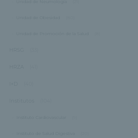
Unidad de Neumología
(21)
Unidad de Obesidad
(80)
Unidad de Promoción de la Salud
(8)
HRSG
(33)
HRZA
(41)
I+D
(40)
Institutos
(104)
Instituto Cardiovascular
(9)
Instituto de Salud Digestiva
(20)