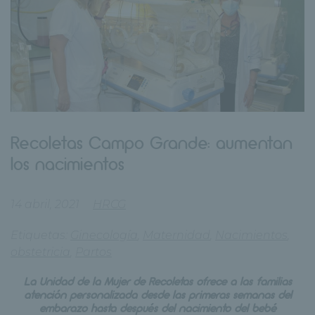
Recoletas Campo Grande: aumentan
los nacimientos
14 abril, 2021
HRCG
Etiquetas:
Ginecología
,
Maternidad
,
Nacimientos
,
obstetricia
,
Partos
La Unidad de la Mujer de Recoletas ofrece a las familias
atención personalizada desde las primeras semanas del
embarazo hasta después del nacimiento del bebé