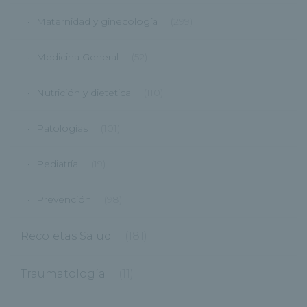
Maternidad y ginecología
(299)
Medicina General
(52)
Nutrición y dietetica
(110)
Patologías
(101)
Pediatría
(19)
Prevención
(98)
Recoletas Salud
(181)
Traumatología
(11)