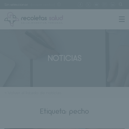
Sin seleccionar
[buscar centro]
NOTICIAS
< Volver al listado de noticias
Etiqueta:
pecho