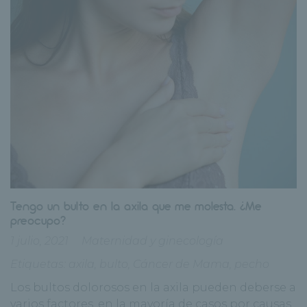
Tengo un bulto en la axila que me molesta. ¿Me
preocupo?
1 julio, 2021
Maternidad y ginecología
Etiquetas:
axila
,
bulto
,
Cáncer de Mama
,
pecho
Los bultos dolorosos en la axila pueden deberse a
varios factores, en la mayoría de casos por causas