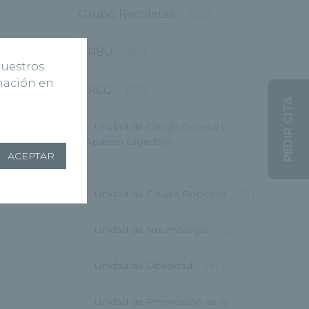
Grupo Recoletas
(362)
HRBU
(87)
nuestros
rmación en
HRCG
(175)
PEDIR CITA
Unidad de Cirugía General y
Aparato Digestivo
ACEPTAR
(12)
Unidad de Cirugía Robótica
(17)
Unidad de Neumología
(21)
Unidad de Obesidad
(80)
Unidad de Promoción de la