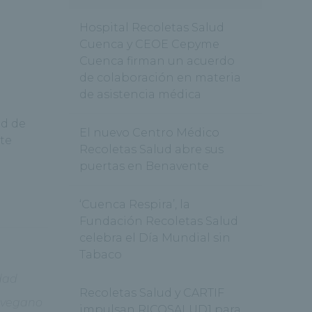
Hospital Recoletas Salud
Cuenca y CEOE Cepyme
Cuenca firman un acuerdo
de colaboración en materia
de asistencia médica
ad de
El nuevo Centro Médico
te
Recoletas Salud abre sus
puertas en Benavente
‘Cuenca Respira’, la
Fundación Recoletas Salud
celebra el Día Mundial sin
Tabaco
dad
Recoletas Salud y CARTIF
,
vegano
impulsan RICOSALUD1 para