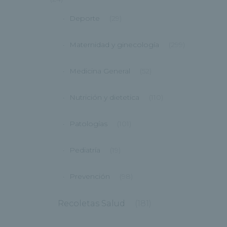
Deporte
(29)
Maternidad y ginecología
(299)
Medicina General
(52)
Nutrición y dietetica
(110)
Patologías
(101)
Pediatría
(19)
Prevención
(98)
Recoletas Salud
(181)