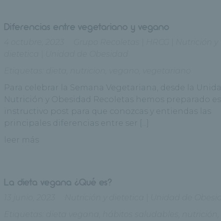
Diferencias entre vegetariano y vegano
4 octubre, 2023
Grupo Recoletas
|
HRCG
|
Nutrición y
dietetica
|
Unidad de Obesidad
Etiquetas:
dieta
,
nutricion
,
vegano
,
vegetariano
Para celebrar la Semana Vegetariana, desde la Unid
Nutrición y Obesidad Recoletas hemos preparado es
instructivo post para que conozcas y entiendas las
principales diferencias entre ser [...]
leer más
La dieta vegana ¿Qué es?
13 junio, 2023
Nutrición y dietetica
|
Unidad de Obesi
Etiquetas:
dieta vegana
,
hábitos saludables
,
nutrición