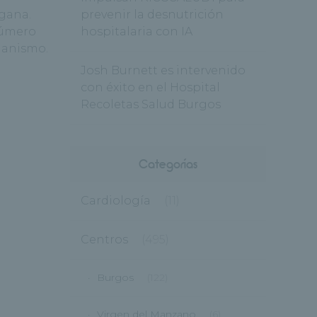
egana.
prevenir la desnutrición
número
hospitalaria con IA
ganismo.
Josh Burnett es intervenido
con éxito en el Hospital
Recoletas Salud Burgos
Categorías
Cardiología
(11)
Centros
(495)
Burgos
(122)
Virgen del Manzano
(6)