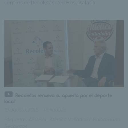
centros de Recoletas Red Hospitalaria
Recoletas renueva su apuesta por el deporte
local
19 agosto, 2016
Valladolid
Etiquetas:
ASOBAL
,
Atletico Valladolid
,
Balonmano
,
Recoletas