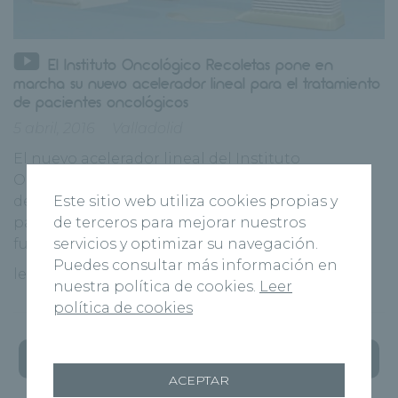
El Instituto Oncológico Recoletas pone en
marcha su nuevo acelerador lineal para el tratamiento
de pacientes oncológicos
5 abril, 2016
Valladolid
El nuevo acelerador lineal del Instituto
Oncológico lleva funcionando con pacientes
Este sitio web utiliza cookies propias y
desde hace un mes. Actualmente, se tratan
de terceros para mejorar nuestros
pacientes de todas las tipologías,
servicios y optimizar su navegación.
fundamentalmente próstatas, aunque [...]
Puedes consultar más información en
leer más
nuestra política de cookies.
Leer
política de cookies
« ANTERIOR
1
…
46
47
48
ACEPTAR