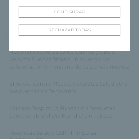
49
50
CONFIGURAR
RECHAZAR TODAS
Entradas recientes
Hospital Recoletas Salud Cuenca y CEOE
Cepyme Cuenca firman un acuerdo de
colaboración en materia de asistencia médica
El nuevo Centro Médico Recoletas Salud abre
sus puertas en Benavente
‘Cuenca Respira’, la Fundación Recoletas
Salud celebra el Día Mundial sin Tabaco
Recoletas Salud y CARTIF impulsan