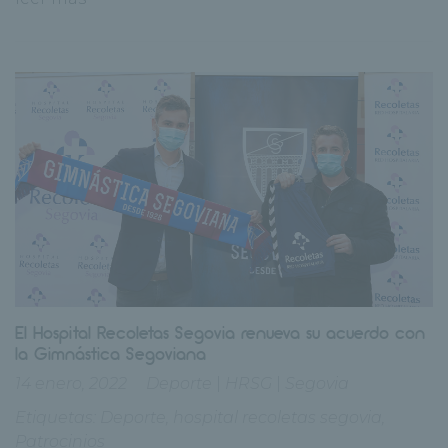
El Hospital Recoletas Segovia renueva su acuerdo con
la Gimnástica Segoviana
14 enero, 2022
Deporte
|
HRSG
|
Segovia
Etiquetas:
Deporte
,
hospital recoletas segovia
,
Patrocinios