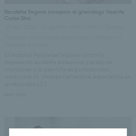
Recoletas Segovia incorpora al ginecólogo Vicente
Carlos Silva
29 abril, 2022
Grupo Recoletas
|
HRSG
|
Segovia
Etiquetas:
Ginecología
,
ginecología y obstetricia
,
salud de la mujer
El Hospital Recoletas Segovia continúa
mejorando su oferta asistencial y acaba de
incorporar a su plantilla de profesionales
médicos al Dr. Vicente Carlos Silva, especialista en
ginecología y [...]
leer más