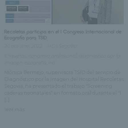
Recoletas participa en el I Congreso Internacional de
Ecografía para TSID
20 octubre, 2022
I+D
|
Segovia
Etiquetas:
congreso profesional
,
diagnostico por la
imagen
,
ecografía
,
i+d
Mónica Bermejo, supervisora TSID del servicio de
Diagnóstico por la Imagen del Hospital Recoletas
Segovia, ha presentado el trabajo "Screening
caderas neonatales" en formato oral durante el "I
[...]
leer más