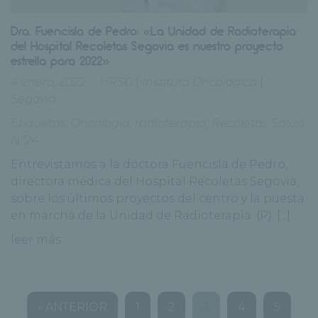
Dra. Fuencisla de Pedro: «La Unidad de Radioterapia
del Hospital Recoletas Segovia es nuestro proyecto
estrella para 2022»
4 enero, 2022
HRSG
|
Instituto Oncológico
|
Segovia
Etiquetas:
Oncología
,
radioterapia
,
Recoletas Salud
Nº24
Entrevistamos a la doctora Fuencisla de Pedro,
directora médica del Hospital Recoletas Segovia,
sobre los últimos proyectos del centro y la puesta
en marcha de la Unidad de Radioterapia. (P): [...]
leer más
« ANTERIOR
1
2
3
4
5