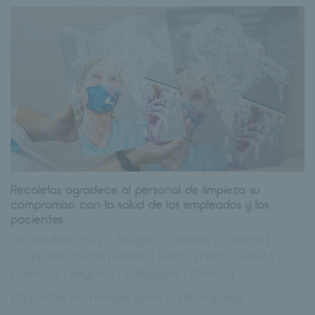
Recoletas agradece al personal de limpieza su
compromiso con la salud de los empleados y los
pacientes
20 octubre, 2022
Burgos
|
Centros
|
Cuenca
|
Grupo Recoletas
|
HRBU
|
HRCG
|
HRSG
|
HRZA
|
Palencia
|
Segovia
|
Valladolid
|
Zamora
Etiquetas:
homenaje
,
servicio de limpieza