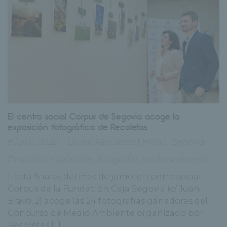
El centro social Corpus de Segovia acoge la
exposición fotográfica de Recoletas
8 junio, 2022
Grupo Recoletas
|
HRSG
|
Segovia
Etiquetas:
exposición
,
fotografía
,
medioambiente
Hasta finales del mes de junio, el centro social
Corpus de la Fundación Caja Segovia (c/ Juan
Bravo, 2) acoge las 24 fotografías ganadoras del I
Concurso de Medio Ambiente organizado por
Recoletas [...]