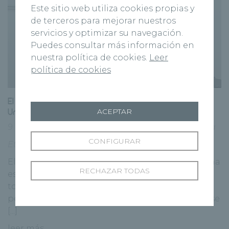
Este sitio web utiliza cookies propias y
de terceros para mejorar nuestros
servicios y optimizar su navegación.
Puedes consultar más información en
nuestra política de cookies.
Leer
política de cookies
El Hospital Recoletas Segovia pone en marcha la
Unidad de Obesidad
ACEPTAR
9 febrero, 2022
Grupo Recoletas
|
HRSG
|
Segovia
CONFIGURAR
Etiquetas:
Segovia
,
Unidad de obesidad
El Hospital Recoletas de Segovia pone en marcha
RECHAZAR TODAS
esta semana una Unidad de Obesidad dirigida a
todas aquellas personas que necesitan perder
peso de forma segura y efectiva. La unidad, que se
[...]
leer más