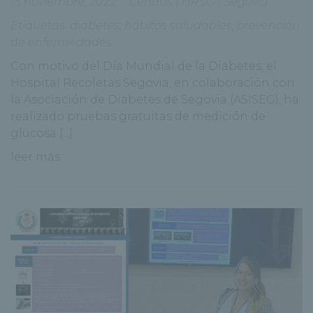
15 noviembre, 2022
Centros
|
HRSG
|
Segovia
Etiquetas:
diabetes
,
hábitos saludables
,
prevención
de enfermedades
Con motivo del Día Mundial de la Diabetes, el
Hospital Recoletas Segovia, en colaboración con
la Asociación de Diabetes de Segovia (ASISEG), ha
realizado pruebas gratuitas de medición de
glucosa [...]
leer más