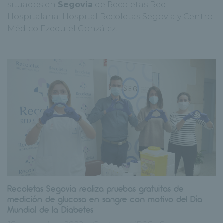
situados en
Segovia
de Recoletas Red
Hospitalaria:
Hospital Recoletas Segovia
y
Centro
Médico Ezequiel González
.
Recoletas Segovia realiza pruebas gratuitas de
medición de glucosa en sangre con motivo del Día
Mundial de la Diabetes