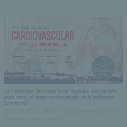
La Fundación Recoletas Salud organiza una jornada
para medir el riesgo cardiovascular de la población
zamorana
30 mayo, 2024
Centros
|
Grupo Recoletas
|
HRZA
|
Recoletas Salud
|
Zamora