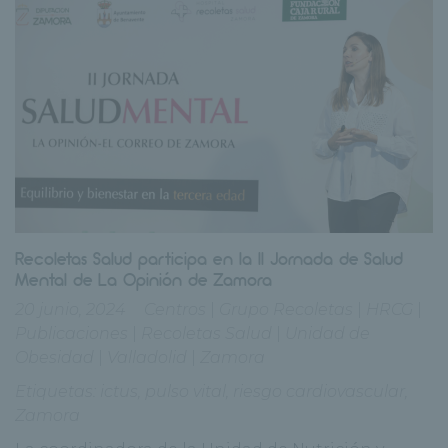
Recoletas Salud participa en la II Jornada de Salud
Mental de La Opinión de Zamora
20 junio, 2024
Centros
|
Grupo Recoletas
|
HRCG
|
Publicaciones
|
Recoletas Salud
|
Unidad de
Obesidad
|
Valladolid
|
Zamora
Etiquetas:
ictus
,
pulso vital
,
riesgo cardiovascular
,
Zamora