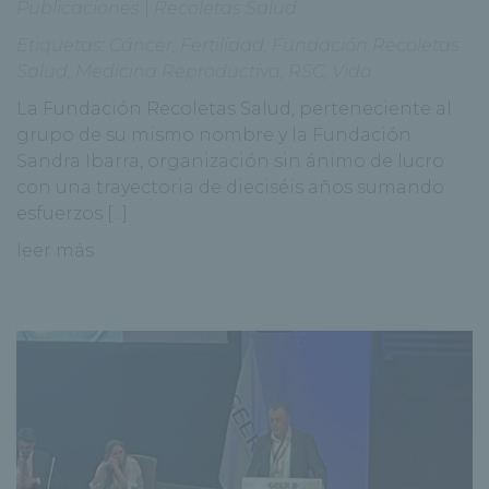
Publicaciones
|
Recoletas Salud
Etiquetas:
Cáncer
,
Fertilidad
,
Fundación Recoletas
Salud
,
Medicina Reproductiva
,
RSC
,
Vida
La Fundación Recoletas Salud, perteneciente al
grupo de su mismo nombre y la Fundación
Sandra Ibarra, organización sin ánimo de lucro
con una trayectoria de dieciséis años sumando
esfuerzos [...]
leer más