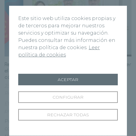
Este sitio web utiliza cookies propias y
de terceros para mejorar nuestros
servicios y optimizar su navegación.
Puedes consultar más información en
nuestra política de cookies.
Leer
política de cookies
Recoletas Salud, pionero en Castilla y León en ofrecer
el test en sangre para la detección temprana de
cáncer colorrectal
ACEPTAR
23 mayo, 2024
Centros
|
Grupo Recoletas
|
I+D
|
Recoletas Salud
CONFIGURAR
Etiquetas:
Cáncer
,
Cáncer de colon
,
I+D+I
,
prevención
RECHAZAR TODAS
PreveCol® es una solución desarrollada por la
compañía de biomedicina Amadix que está
recomendada para personas que no presentan