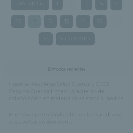
« ANTERIOR
1
…
7
8
9
10
11
12
13
14
15
…
37
SIGUIENTE »
Entradas recientes
Hospital Recoletas Salud Cuenca y CEOE
Cepyme Cuenca firman un acuerdo de
colaboración en materia de asistencia médica
El nuevo Centro Médico Recoletas Salud abre
sus puertas en Benavente