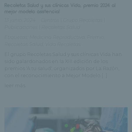
Recoletas Salud y sus clínicas Vida, premio 2024 al
mejor modelo asistencial
13 junio, 2024
Centros
|
Grupo Recoletas
|
Publicaciones
|
Recoletas Salud
Etiquetas:
Medicina Reproductiva
,
Premio
,
Recoletas Salud
,
Vida Recoletas
El grupo Recoletas Salud y sus clínicas Vida han
sido galardonados en la XIII edición de los
premios 'A tu salud', organizados por La Razón,
con el reconocimiento a Mejor Modelo [...]
leer más