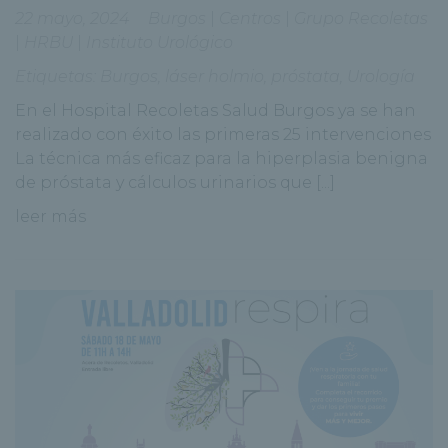
22 mayo, 2024
Burgos
|
Centros
|
Grupo Recoletas
|
HRBU
|
Instituto Urológico
Etiquetas:
Burgos
,
láser holmio
,
próstata
,
Urología
En el Hospital Recoletas Salud Burgos ya se han
realizado con éxito las primeras 25 intervenciones
La técnica más eficaz para la hiperplasia benigna
de próstata y cálculos urinarios que [...]
leer más