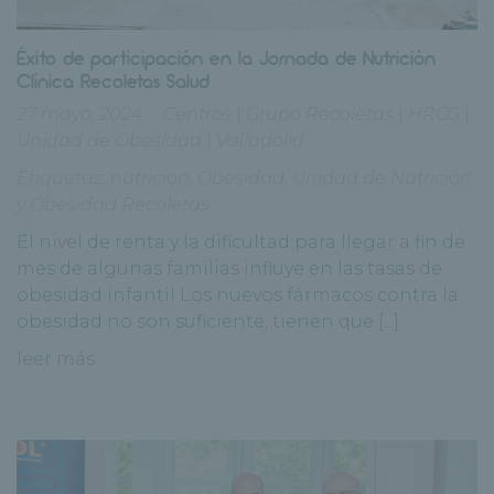
Éxito de participación en la Jornada de Nutrición
Clínica Recoletas Salud
27 mayo, 2024
Centros
|
Grupo Recoletas
|
HRCG
|
Unidad de Obesidad
|
Valladolid
Etiquetas:
nutricion
,
Obesidad
,
Unidad de Nutrición
y Obesidad Recoletas
El nivel de renta y la dificultad para llegar a fin de
mes de algunas familias influye en las tasas de
obesidad infantil Los nuevos fármacos contra la
obesidad no son suficiente, tienen que [...]
leer más