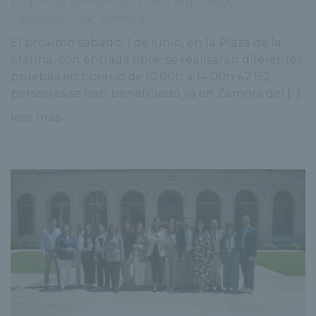
Etiquetas:
prevención
,
pulso vital
,
riesgo
cardiovascular
,
Zamora
El próximo sábado, 1 de junio, en la Plaza de la
Marina, con entrada libre, se realizarán diferentes
pruebas en horario de 10:00h a 14:00h 42.192
personas se han beneficiado ya en Zamora del [...]
leer más