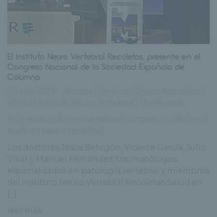
El Instituto Neuro Vertebral Recoletas, presente en el
Congreso Nacional de la Sociedad Española de
Columna
3 junio, 2024
Burgos
|
Centros
|
Grupo Recoletas
|
HRBU
|
Instituto Neuro Vertebral
|
Ponferrada
Etiquetas:
Columna vertebral
,
congreso profesional
,
Instituto Neuro Vertebral
Los doctores Jesús Betegón, Vicente García, Julio
Villar y Manuel Fernández, traumatólogos
especializados en patología vertebral y miembros
del Instituto Neuro Vertebral Recoletas Salud en
[...]
leer más