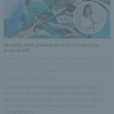
Recoletas Salud, presente en la 46ª Conferencia
Anual de EHS
7 junio, 2024
Centros
|
Grupo Recoletas
|
HRCG
|
Publicaciones
|
Recoletas Salud
|
Unidad de Cirugía
General y Aparato Digestivo
|
Valladolid
Etiquetas:
Cirugía general
La Dra. Petra Friedova, especialista en cirugía
general y del aparato digestivo del Hospital
Recoletas Salud Campo Grande, ha participado
en la 46ª Conferencia Anual de la Sociedad
Europea de [...]