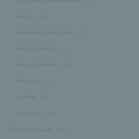
Andrología y Salud Masculina
(24)
Deporte
(29)
Maternidad y ginecología
(299)
Medicina General
(52)
Nutrición y dietetica
(110)
Patologías
(101)
Pediatría
(19)
Prevención
(98)
Recoletas Salud
(181)