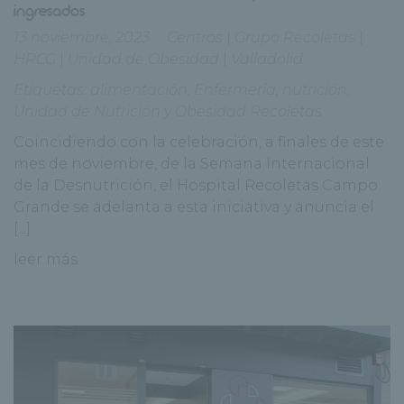
ingresados
13 noviembre, 2023
Centros
|
Grupo Recoletas
|
HRCG
|
Unidad de Obesidad
|
Valladolid
Etiquetas:
alimentación
,
Enfermería
,
nutrición
,
Unidad de Nutrición y Obesidad Recoletas
Coincidiendo con la celebración, a finales de este
mes de noviembre, de la Semana Internacional
de la Desnutrición, el Hospital Recoletas Campo
Grande se adelanta a esta iniciativa y anuncia el
[...]
leer más