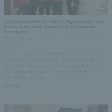
Las jugadoras de la Gimnástica Segoviana participan
en una charla sobre la prevención de cánceres
oncológicos
23 octubre, 2023
Centros
|
Grupo Recoletas
|
HRSG
|
Segovia
Con motivo de la celebración del Día Mundial
contra el Cáncer de Mama, las jugadoras de la
Gimnástica Segoviana han participado en una
charla organizada por Recoletas sobre la
importancia de la [...]
leer más