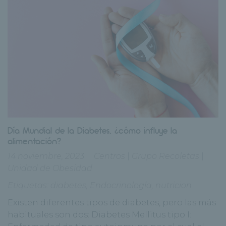
Día Mundial de la Diabetes, ¿cómo influye la
alimentación?
14 noviembre, 2023
Centros
|
Grupo Recoletas
|
Unidad de Obesidad
Etiquetas:
diabetes
,
Endocrinología
,
nutricion
Existen diferentes tipos de diabetes, pero las más
habituales son dos: Diabetes Mellitus tipo I: