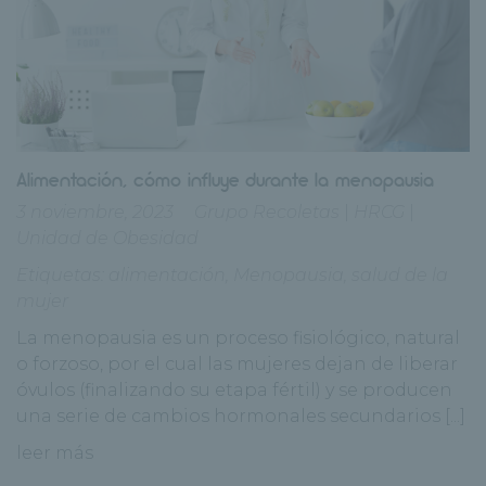
Alimentación, cómo influye durante la menopausia
3 noviembre, 2023
Grupo Recoletas
|
HRCG
|
Unidad de Obesidad
Etiquetas:
alimentación
,
Menopausia
,
salud de la
mujer
La menopausia es un proceso fisiológico, natural
o forzoso, por el cual las mujeres dejan de liberar
óvulos (finalizando su etapa fértil) y se producen
una serie de cambios hormonales secundarios [...]
leer más