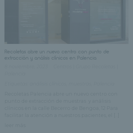
Recoletas abre un nuevo centro con punto de
extracción y análisis clínicos en Palencia
8 noviembre, 2023
Centros
|
Grupo Recoletas
|
Palencia
Etiquetas:
análisis clínicos
,
muestras
,
Palencia
Recoletas Palencia abre un nuevo centro con
punto de extracción de muestras y análisis
clínicos en la calle Becerro de Bengoa, 12 Para
facilitar la atención a nuestros pacientes, el [...]
leer más