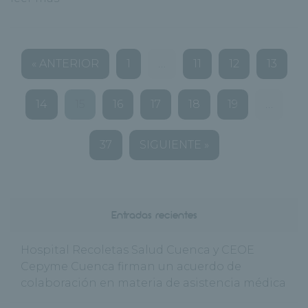
« ANTERIOR
1
…
11
12
13
14
15
16
17
18
19
…
37
SIGUIENTE »
Entradas recientes
Hospital Recoletas Salud Cuenca y CEOE
Cepyme Cuenca firman un acuerdo de
colaboración en materia de asistencia médica