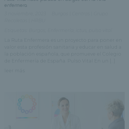
enfermera
3 noviembre, 2023
Burgos
|
Centros
|
Grupo
Recoletas
|
HRBU
Etiquetas:
Burgos
,
Enfermería
,
ictus
,
pulso vital
La Ruta Enfermera es un proyecto para poner en
valor esta profesión sanitaria y educar en salud a
la población española, que promueve el Colegio
de Enfermería de España. Pulso Vital En un [...]
leer más