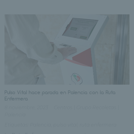
Pulso Vital hace parada en Palencia con la Ruta
Enfermera
8 noviembre, 2023
Centros
|
Grupo Recoletas
|
Palencia
Etiquetas:
Palencia
,
pulso vital
,
ruta enfermera