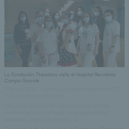
La Fundación Theodora visita el Hospital Recoletas
Campo Grande
12 enero, 2023
Centros
|
Grupo Recoletas
|
HRCG
|
Publicaciones
|
Valladolid
Etiquetas:
Hospital Recoletas Campo Grande
,
Humanización
,
Oncología
,
Oncología Infantil
,
Pediatría
,
Urgencias Pediátricas