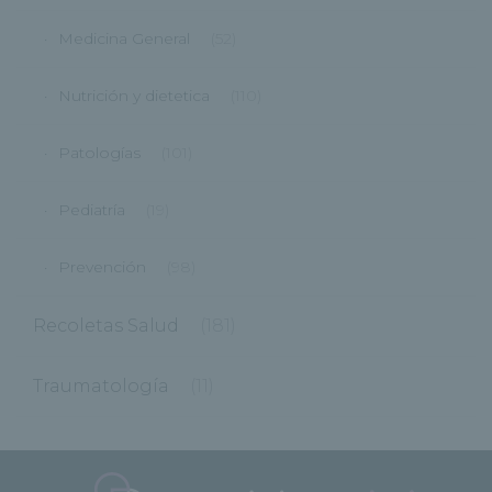
Medicina General
(52)
Nutrición y dietetica
(110)
Patologías
(101)
Pediatría
(19)
Prevención
(98)
Recoletas Salud
(181)
Traumatología
(11)