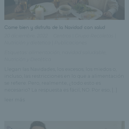
Come bien y disfruta de la Navidad con salud
20 diciembre, 2022
Centros
|
Grupo Recoletas
|
Nutrición y dietetica
|
Publicaciones
Etiquetas:
alimentación
,
navidad saludable
,
Nutrición y Dietética
Llegan las Navidades, los excesos, los miedos o,
incluso, las restricciones en lo que a alimentación
se refiere. Pero, realmente, ¿todo esto es
necesario? La respuesta es fácil, NO. Por eso, [...]
leer más