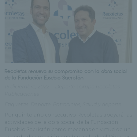
Recoletas renueva su compromiso con la obra social
de la Fundación Eusebio Sacristán
15 diciembre, 2022
Deporte
|
Grupo Recoletas
|
Publicaciones
Etiquetas:
Deporte
,
Patrocinios
,
Salud y deporte
Por quinto año consecutivo Recoletas apoyará las
actividades de la obra social de la Fundación
Eusebio Sacristán como mecenas en virtud de un
acuerdo de donación que han sellado el Director