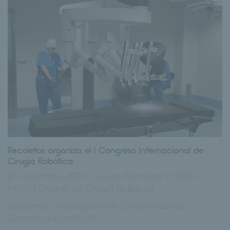
Recoletas organiza el I Congreso Internacional de
Cirugía Robótica
21 noviembre, 2022
Grupo Recoletas
|
HRBU
|
HRCG
|
Unidad de Cirugía Robótica
Etiquetas:
Cirugía general
,
Cirugía robótica
,
Ginecología
,
Urología