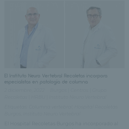
El Instituto Neuro Vertebral Recoletas incorpora
especialistas en patología de columna
2 diciembre, 2022
Burgos
|
Centros
|
Grupo
Recoletas
|
HRBU
|
Instituto Neuro Vertebral
Etiquetas:
Columna vertebral
,
Hospital Recoletas
Burgos
,
Instituto Neuro Vertebral
El Hospital Recoletas Burgos ha incorporado al