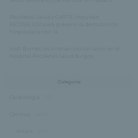
Salud celebra el Día Mundial sin Tabaco
Recoletas Salud y CARTIF impulsan
RICOSALUD1 para prevenir la desnutrición
hospitalaria con IA
Josh Burnett es intervenido con éxito en el
Hospital Recoletas Salud Burgos
Categorías
Cardiología
(11)
Centros
(495)
Burgos
(122)