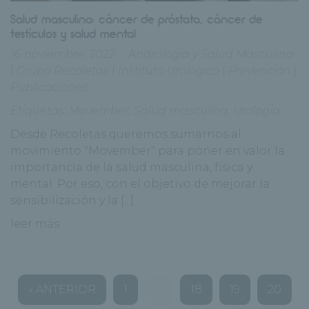
Salud masculina: cáncer de próstata, cáncer de
testículos y salud mental
16 noviembre, 2022
Andrología y Salud Masculina
|
Grupo Recoletas
|
Instituto Urológico
|
Prevención
|
Publicaciones
Etiquetas:
Movember
,
Salud masculina
,
Urología
Desde Recoletas queremos sumarnos al
movimiento "Movember" para poner en valor la
importancia de la salud masculina, física y
mental. Por eso, con el objetivo de mejorar la
sensibilización y la [...]
leer más
« ANTERIOR
1
…
18
19
20