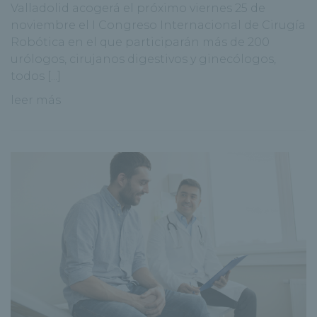
Valladolid acogerá el próximo viernes 25 de
noviembre el I Congreso Internacional de Cirugía
Robótica en el que participarán más de 200
urólogos, cirujanos digestivos y ginecólogos,
todos [...]
leer más