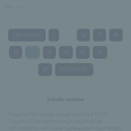
leer más
« ANTERIOR
1
…
16
17
18
19
20
21
22
23
24
…
37
SIGUIENTE »
Entradas recientes
Hospital Recoletas Salud Cuenca y CEOE
Cepyme Cuenca firman un acuerdo de
colaboración en materia de asistencia médica