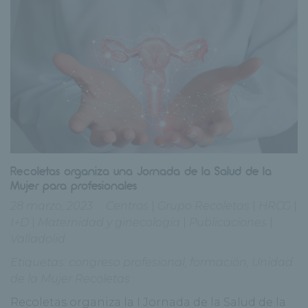
Recoletas organiza una Jornada de la Salud de la
Mujer para profesionales
28 marzo, 2023
Centros
|
Grupo Recoletas
|
HRCG
|
I+D
|
Maternidad y ginecología
|
Publicaciones
|
Valladolid
Etiquetas:
congreso profesional
,
formación
,
Unidad
de la Mujer Recoletas
Recoletas organiza la I Jornada de la Salud de la