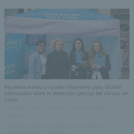
Recoletas instala un punto informativo para facilitar
información sobre la detección precoz del cáncer de
colon
31 marzo, 2023
Centros
|
Grupo Recoletas
|
Palencia
Etiquetas:
Cáncer de colon
,
prevención de
enfermedades
,
Screening