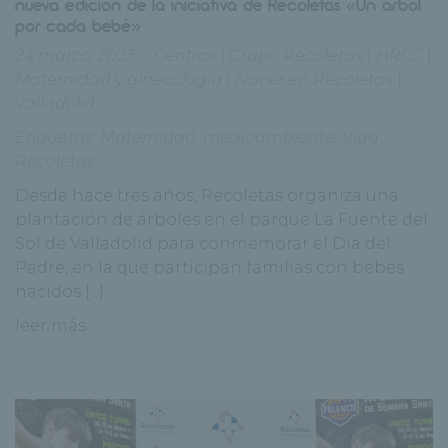
nueva edición de la iniciativa de Recoletas «Un árbol
por cada bebé»
24 marzo, 2023
Centros
|
Grupo Recoletas
|
HRCG
|
Maternidad y ginecología
|
Nacer en Recoletas
|
Valladolid
Etiquetas:
Maternidad
,
medioambiente
,
Vida
Recoletas
Desde hace tres años, Recoletas organiza una
plantación de árboles en el parque La Fuente del
Sol de Valladolid para conmemorar el Día del
Padre, en la que participan familias con bebes
nacidos [...]
leer más