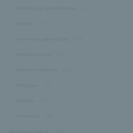
Andrología y Salud Masculina
(24)
Deporte
(29)
Maternidad y ginecología
(299)
Medicina General
(52)
Nutrición y dietetica
(110)
Patologías
(101)
Pediatría
(19)
Prevención
(98)
Recoletas Salud
(181)