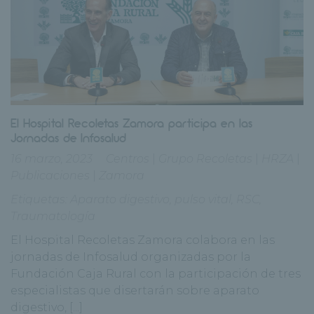
El Hospital Recoletas Zamora participa en las
Jornadas de Infosalud
16 marzo, 2023
Centros
|
Grupo Recoletas
|
HRZA
|
Publicaciones
|
Zamora
Etiquetas:
Aparato digestivo
,
pulso vital
,
RSC
,
Traumatología
El Hospital Recoletas Zamora colabora en las
jornadas de Infosalud organizadas por la
Fundación Caja Rural con la participación de tres
especialistas que disertarán sobre aparato
digestivo, [...]