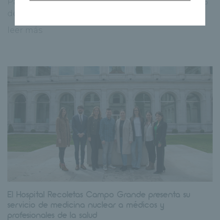
Palencia para los niños, desde el 30 de marzo al 5
de [...]
leer más
El Hospital Recoletas Campo Grande presenta su
servicio de medicina nuclear a médicos y
profesionales de la salud