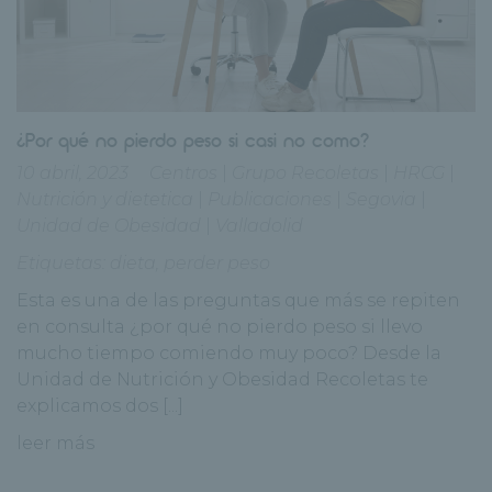
¿Por qué no pierdo peso si casi no como?
10 abril, 2023
Centros
|
Grupo Recoletas
|
HRCG
|
Nutrición y dietetica
|
Publicaciones
|
Segovia
|
Unidad de Obesidad
|
Valladolid
Etiquetas:
dieta
,
perder peso
Esta es una de las preguntas que más se repiten
en consulta ¿por qué no pierdo peso si llevo
mucho tiempo comiendo muy poco? Desde la
Unidad de Nutrición y Obesidad Recoletas te
explicamos dos [...]
leer más