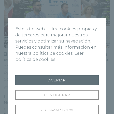
Este sitio web utiliza cookies propias y
de terceros para mejorar nuestros
servicios y optimizar su navegación.
Puedes consultar más información en
nuestra política de cookies.
Leer
El Hospital Recoletas Palencia colabora en el campus
de baloncesto de Semana Santa del Zunder Palencia
política de cookies
22 marzo, 2023
Centros
|
CMRP
|
Deporte
|
Grupo
Recoletas
|
Palencia
|
Publicaciones
|
Recoletas
Salud
ACEPTAR
Etiquetas:
baloncesto
,
RSC
,
Salud y deporte
CONFIGURAR
La gerente del Hospital Recoletas Palencia, Belén
Negro, ha asistido a la presentación del Campus
de Semana Santa que organiza el Zunder
RECHAZAR TODAS