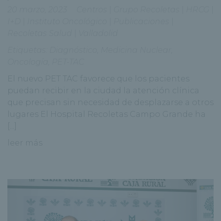
20 marzo, 2023
Centros
|
Grupo Recoletas
|
HRCG
|
I+D
|
Instituto Oncológico
|
Publicaciones
|
Recoletas Salud
|
Valladolid
Etiquetas:
Diagnóstico
,
Medicina Nuclear
,
Oncología
,
PET-TAC
El nuevo PET TAC favorece que los pacientes
puedan recibir en la ciudad la atención clínica
que precisan sin necesidad de desplazarse a otros
lugares El Hospital Recoletas Campo Grande ha
[...]
leer más