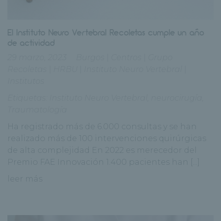
El Instituto Neuro Vertebral Recoletas cumple un año
de actividad
29 marzo, 2023
Burgos
|
Centros
|
Grupo
Recoletas
|
HRBU
|
Instituto Neuro Vertebral
|
Institutos
Etiquetas:
Instituto Neuro Vertebral
,
neurocirugía
,
Traumatología
Ha registrado más de 6.000 consultas y se han
realizado más de 100 intervenciones quirúrgicas
de alta complejidad En 2022 es merecedor del
Premio FAE Innovación 1.400 pacientes han [...]
leer más