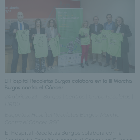
El Hospital Recoletas Burgos colabora en la III Marcha
Burgos contra el Cáncer
24 abril, 2023
Burgos
|
Centros
|
Grupo Recoletas
|
HRBU
Etiquetas:
Hospital Recoletas Burgos
,
Marcha
Contra el Cáncer
,
RSC
El Hospital Recoletas Burgos colabora con la