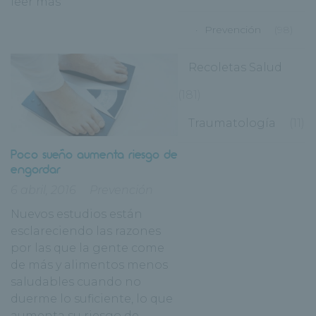
leer más
Prevención
(98)
Recoletas Salud
(181)
Traumatología
(11)
Poco sueño aumenta riesgo de
engordar
6 abril, 2016
Prevención
Nuevos estudios están
esclareciendo las razones
por las que la gente come
de más y alimentos menos
saludables cuando no
duerme lo suficiente, lo que
aumenta su riesgo de