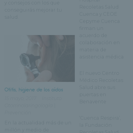
y consejos con los que
Recoletas Salud
conseguirás mejorar tu
Cuenca y CEOE
salud.
Cepyme Cuenca
firman un
acuerdo de
colaboración en
materia de
asistencia médica
El nuevo Centro
Médico Recoletas
Salud abre sus
Otitis, higiene de los oídos
puertas en
15 mayo, 2017
Instituto
Benavente
Otorrinolaringología
|
Prevención
‘Cuenca Respira’,
En la actualidad más de un
la Fundación
millón y medio de
Recoletas Salud