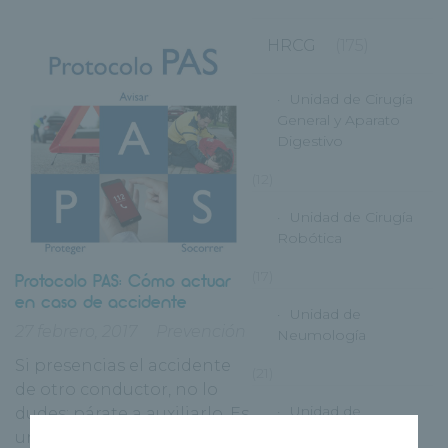
HRCG
(175)
Unidad de Cirugía
General y Aparato
Digestivo
(12)
Unidad de Cirugía
Robótica
(17)
Protocolo PAS: Cómo actuar
en caso de accidente
Unidad de
27 febrero, 2017
Prevención
Neumología
Si presencias el accidente
(21)
de otro conductor, no lo
Unidad de
dudes: párate a auxiliarlo. Es
Obesidad
un acto solidario que, de no