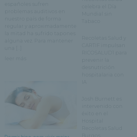
españoles sufren
celebra el Día
problemas auditivos en
Mundial sin
nuestro país de forma
Tabaco
regular y aproximadamente
la mitad ha sufrido tapones
Recoletas Salud y
alguna vez. Para mantener
CARTIF impulsan
una [...]
RICOSALUD1 para
leer más
prevenir la
desnutrición
hospitalaria con
IA
Josh Burnett es
intervenido con
éxito en el
Hospital
Recoletas Salud
Burgos
Dormir bien para vivir mejor