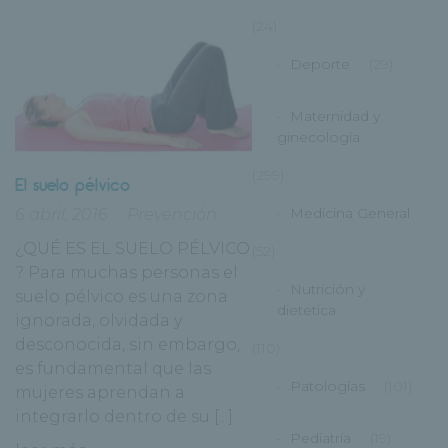
(24)
Deporte
(29)
Maternidad y
ginecología
(299)
El suelo pélvico
Medicina General
6 abril, 2016
Prevención
¿QUÉ ES EL SUELO PÉLVICO
(52)
? Para muchas personas el
Nutrición y
suelo pélvico es una zona
dietetica
ignorada, olvidada y
desconocida, sin embargo,
(110)
es fundamental que las
Patologías
(101)
mujeres aprendan a
integrarlo dentro de su [...]
Pediatría
(19)