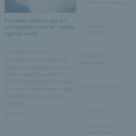
Otorrinolaringología
(13)
8 pruebas médicas que son
Instituto
aconsejables incluir en nuestra
Urológico
agenda anual
31 enero, 2017
Prevención
(21)
1. Presión arterial: En
Nacer en
Europa, uno de cada tres
Recoletas
adultos la padece y es una
enfermedad que afecta a
(4)
mil millones de personas en
Publicaciones
el mundo. Implica un riesgo
importante que puede
(777)
causar [...]
3ª Edad
(14)
leer más
Andrología y
Salud Masculina