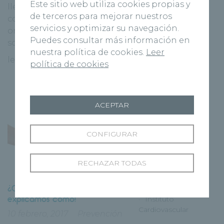
Este sitio web utiliza cookies propias y
llevarlo a cabo, puede ser
(80)
de terceros para mejorar nuestros
considerado un delito de
servicios y optimizar su navegación.
Unidad de
omisión del deber de
Puedes consultar más información en
Promoción de la
socorro. [...]
Salud
nuestra política de cookies.
Leer
leer más
política de cookies
(8)
HRSG
(33)
ACEPTAR
HRZA
(41)
CONFIGURAR
I+D
(40)
RECHAZAR TODAS
Institutos
(104)
¿Quieres dejar de fumar? ¡Te
explicamos cómo!
Instituto
Cardiovascular
10 febrero, 2017
Prevención