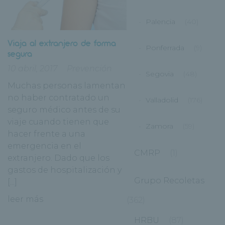
Palencia
(40)
Viaja al extranjero de forma
Ponferrada
(9)
segura
10 abril, 2017
Prevención
Segovia
(48)
Muchas personas lamentan
no haber contratado un
Valladolid
(176)
seguro médico antes de su
viaje cuando tienen que
Zamora
(59)
hacer frente a una
emergencia en el
CMRP
(1)
extranjero. Dado que los
gastos de hospitalización y
Grupo Recoletas
[...]
leer más
(362)
HRBU
(87)