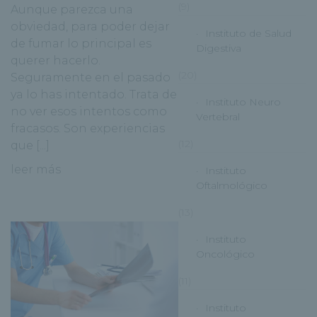
(9)
Aunque parezca una
obviedad, para poder dejar
Instituto de Salud
de fumar lo principal es
Digestiva
querer hacerlo.
(20)
Seguramente en el pasado
ya lo has intentado. Trata de
Instituto Neuro
no ver esos intentos como
Vertebral
fracasos. Son experiencias
(12)
que [...]
leer más
Instituto
Oftalmológico
(13)
Instituto
Oncológico
(11)
Instituto