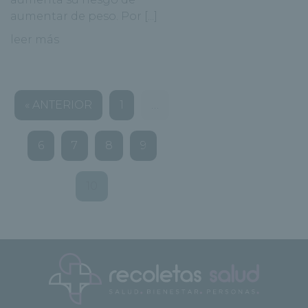
aumentar de peso. Por [...]
leer más
« ANTERIOR
1
…
6
7
8
9
10