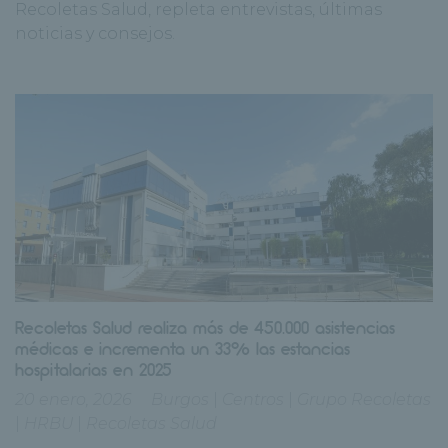
Recoletas Salud, repleta entrevistas, últimas
noticias y consejos.
Recoletas Salud realiza más de 450.000 asistencias
médicas e incrementa un 33% las estancias
hospitalarias en 2025
20 enero, 2026
Burgos
|
Centros
|
Grupo Recoletas
|
HRBU
|
Recoletas Salud