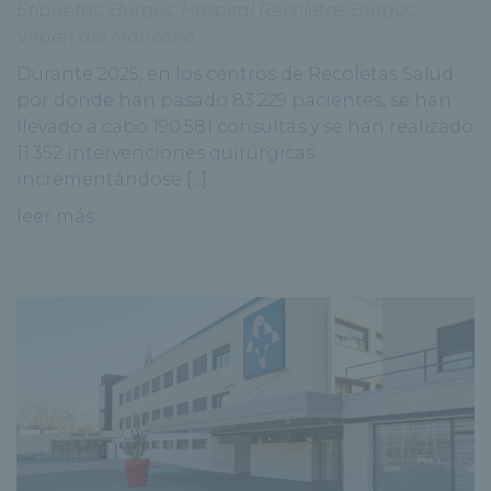
Etiquetas:
Burgos
,
Hospital Recoletas Burgos
,
Virgen del Manzano
Durante 2025, en los centros de Recoletas Salud
por donde han pasado 83.229 pacientes, se han
llevado a cabo 190.581 consultas y se han realizado
11.352 intervenciones quirúrgicas
incrementándose [...]
leer más