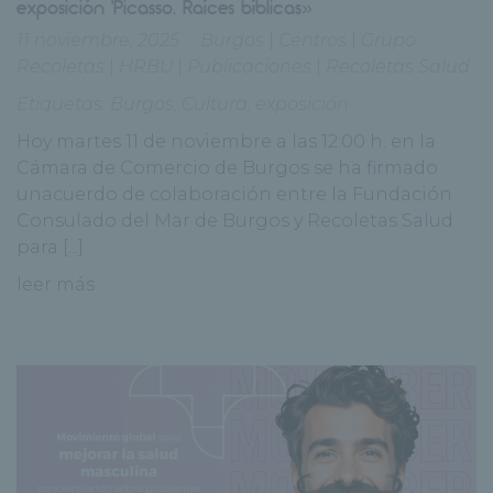
exposición ‘Picasso. Raíces bíblicas»
11 noviembre, 2025
Burgos
|
Centros
|
Grupo
Recoletas
|
HRBU
|
Publicaciones
|
Recoletas Salud
Etiquetas:
Burgos
,
Cultura
,
exposición
Hoy martes 11 de noviembre a las 12:00 h. en la
Cámara de Comercio de Burgos se ha firmado
unacuerdo de colaboración entre la Fundación
Consulado del Mar de Burgos y Recoletas Salud
para [...]
leer más