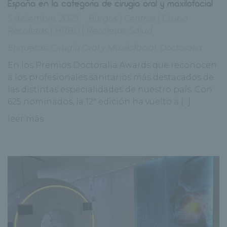
España en la categoría de cirugía oral y maxilofacial
5 diciembre, 2025
Burgos
|
Centros
|
Grupo
Recoletas
|
HRBU
|
Recoletas Salud
Etiquetas:
Cirugía Oral y Maxilofacial
,
Doctoralia
En los Premios Doctoralia Awards que reconocen
a los profesionales sanitarios más destacados de
las distintas especialidades de nuestro país. Con
625 nominados, la 12ª edición ha vuelto a [...]
leer más