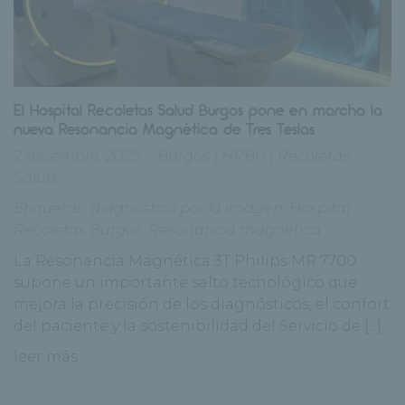
El Hospital Recoletas Salud Burgos pone en marcha la
nueva Resonancia Magnética de Tres Teslas
2 diciembre, 2025
Burgos
|
HRBU
|
Recoletas
Salud
Etiquetas:
diagnostico por la imagen
,
Hospital
Recoletas Burgos
,
Resonancia magnética
La Resonancia Magnética 3T Philips MR 7700
supone un importante salto tecnológico que
mejora la precisión de los diagnósticos, el confort
del paciente y la sostenibilidad del Servicio de [...]
leer más