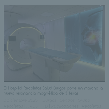
El Hospital Recoletas Salud Burgos pone en marcha la
nueva resonancia magnética de 3 teslas
2 diciembre, 2025
Burgos
|
Centros
|
Grupo
Recoletas
|
HRBU
|
I+D
|
Publicaciones
|
Recoletas