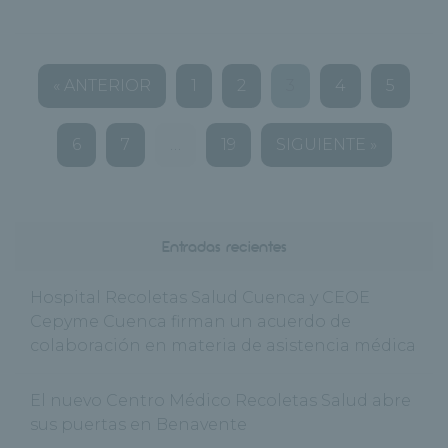
« ANTERIOR
1
2
3
4
5
6
7
…
19
SIGUIENTE »
Entradas recientes
Hospital Recoletas Salud Cuenca y CEOE
Cepyme Cuenca firman un acuerdo de
colaboración en materia de asistencia médica
El nuevo Centro Médico Recoletas Salud abre
sus puertas en Benavente