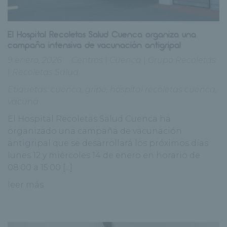
El Hospital Recoletas Salud Cuenca organiza una
campaña intensiva de vacunación antigripal
9 enero, 2026
Centros
|
Cuenca
|
Grupo Recoletas
|
Recoletas Salud
Etiquetas:
cuenca
,
gripe
,
hospital recoletas cuenca
,
vacuna
El Hospital Recoletas Salud Cuenca ha
organizado una campaña de vacunación
antigripal que se desarrollará los próximos días
lunes 12 y miércoles 14 de enero en horario de
08:00 a 15:00 [...]
leer más