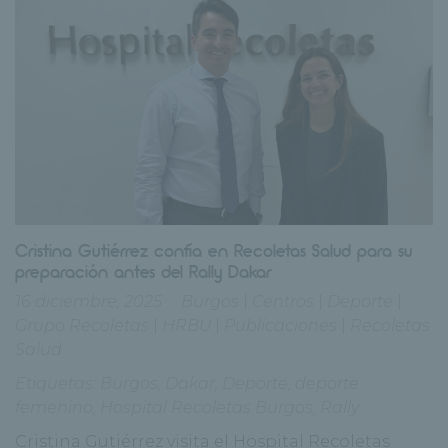
Cristina Gutiérrez confía en Recoletas Salud para su
preparación antes del Rally Dakar
16 diciembre, 2025
Burgos
|
Centros
|
Deporte
|
Grupo Recoletas
|
HRBU
|
Publicaciones
|
Recoletas
Salud
Etiquetas:
Burgos
,
Dakar
,
Deporte
,
deporte
femenino
,
Hospital Recoletas Burgos
,
Rally
Cristina Gutiérrez visita el Hospital Recoletas