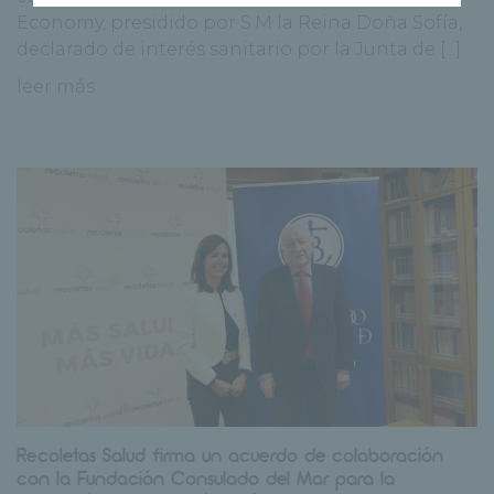
Economy, presidido por S.M la Reina Doña Sofía,
declarado de interés sanitario por la Junta de [...]
leer más
Recoletas Salud firma un acuerdo de colaboración
con la Fundación Consulado del Mar para la