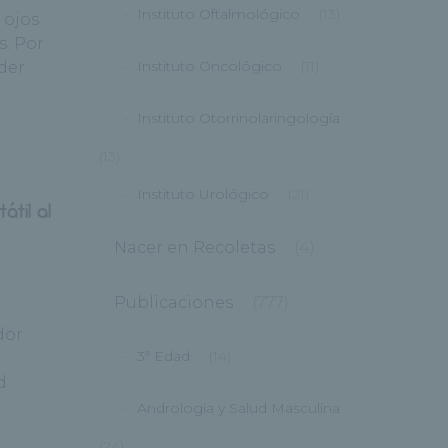
Instituto Oftalmológico
(13)
 ojos
s. Por
Instituto Oncológico
(11)
oder
Instituto Otorrinolaringología
(13)
Instituto Urológico
(21)
átil al
Nacer en Recoletas
(4)
Publicaciones
(777)
dor
3ª Edad
(14)
a
d
Andrología y Salud Masculina
(24)