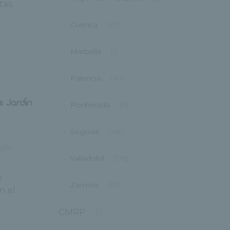
tas
Cuenca
(27)
Marbella
(1)
Palencia
(40)
s Jardín
Ponferrada
(9)
Segovia
(48)
dín
Valladolid
(176)
o
Zamora
(59)
n el
CMRP
(1)