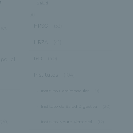
n
Salud
(8)
HRSG
(33)
nci
,
HRZA
(41)
I+D
(40)
por el
Institutos
(104)
Instituto Cardiovascular
(9)
Instituto de Salud Digestiva
(20)
gía
,
Instituto Neuro Vertebral
(12)