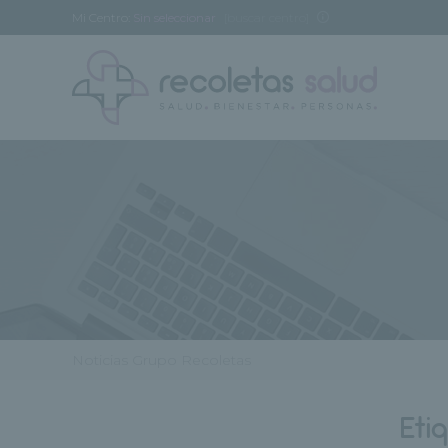
Mi Centro:
Sin seleccionar
[buscar centro]
Noticias Grupo Recoletas
Eti