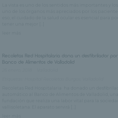
La vista es uno de los sentidos más importantes y los
uno de los órganos más apreciados por los paciente
eso, el cuidado de la salud ocular es esencial para p
tener una mejor [...]
leer más
Recoletas Red Hospitalaria dona un desfibrilador port
Banco de Alimentos de Valladolid
26 enero, 2018
Valladolid
Etiquetas:
Hospital Recoletas Burgos
,
Valladolid
Recoletas Red Hospitalaria ha donado un desfibrila
automático al Banco de Alimentos de Valladolid, un
fundación que realiza una labor vital para la socieda
vallisoletana. El aparato servirá [...]
leer más