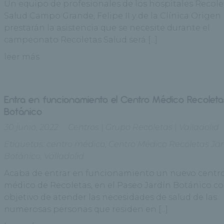
Un equipo de profesionales de los hospitales Recole
Salud Campo Grande, Felipe II y de la Clínica Origen
prestarán la asistencia que se necesite durante el
campeonato Recoletas Salud será [...]
leer más
Entra en funcionamiento el Centro Médico Recoleta
Botánico
30 junio, 2022
Centros
|
Grupo Recoletas
|
Valladolid
Etiquetas:
centro médico
,
Centro Médico Recoletas Jar
Botánico
,
Valladolid
Acaba de entrar en funcionamiento un nuevo centr
médico de Recoletas, en el Paseo Jardín Botánico co
objetivo de atender las necesidades de salud de las
numerosas personas que residen en [...]