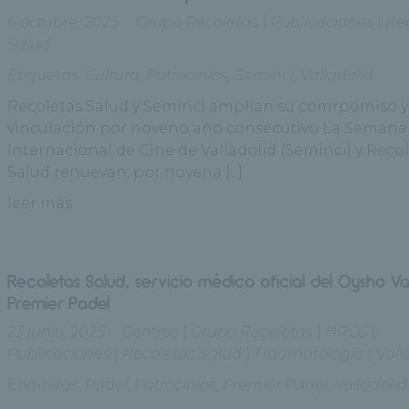
6 octubre, 2025
Grupo Recoletas
|
Publicaciones
|
Re
Salud
Etiquetas:
Cultura
,
Patrocinios
,
Seminci
,
Valladolid
Recoletas Salud y Seminci amplían su comrpomiso y
vinculación por noveno año consecutivo La Semana
Internacional de Cine de Valladolid (Seminci) y Reco
Salud renuevan, por novena [...]
leer más
Recoletas Salud, servicio médico oficial del Oysho Va
Premier Padel
23 junio, 2025
Centros
|
Grupo Recoletas
|
HRCG
|
Publicaciones
|
Recoletas Salud
|
Traumatología
|
Vall
Etiquetas:
Pádel
,
Patrocinios
,
Premier Padel
,
Valladolid