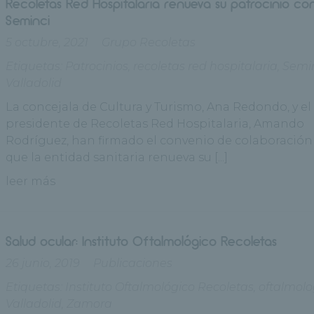
Recoletas Red Hospitalaria renueva su patrocinio co
Seminci
5 octubre, 2021
Grupo Recoletas
Etiquetas:
Patrocinios
,
recoletas red hospitalaria
,
Semi
Valladolid
La concejala de Cultura y Turismo, Ana Redondo, y el
presidente de Recoletas Red Hospitalaria, Amando
Rodríguez, han firmado el convenio de colaboración 
que la entidad sanitaria renueva su [...]
leer más
Salud ocular: Instituto Oftalmológico Recoletas
26 junio, 2019
Publicaciones
Etiquetas:
Instituto Oftalmológico Recoletas
,
oftalmolo
Valladolid
,
Zamora