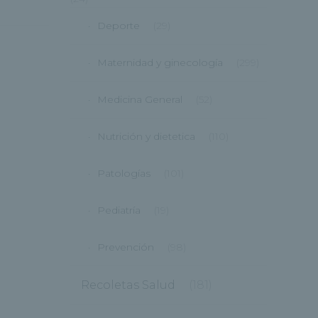
Deporte
(29)
Maternidad y ginecología
(299)
Medicina General
(52)
Nutrición y dietetica
(110)
Patologías
(101)
Pediatría
(19)
Prevención
(98)
Recoletas Salud
(181)