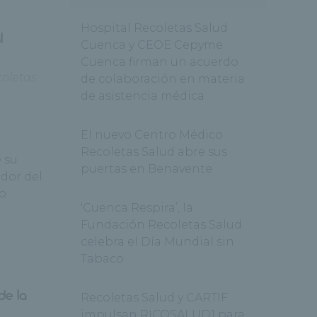
Hospital Recoletas Salud
l
Cuenca y CEOE Cepyme
Cuenca firman un acuerdo
oletas
de colaboración en materia
de asistencia médica
El nuevo Centro Médico
Recoletas Salud abre sus
e su
puertas en Benavente
ador del
do
‘Cuenca Respira’, la
Fundación Recoletas Salud
celebra el Día Mundial sin
Tabaco
de la
Recoletas Salud y CARTIF
impulsan RICOSALUD1 para