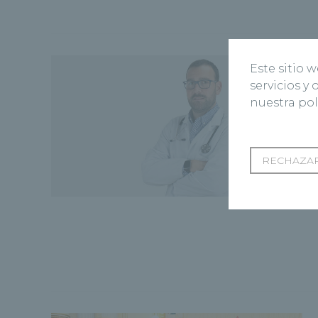
Este sitio 
servicios y
nuestra pol
RECHAZAR