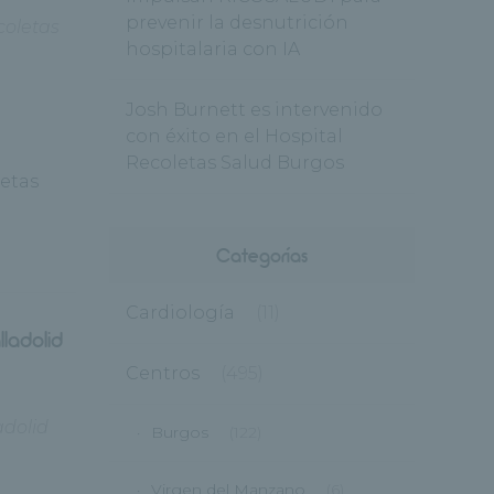
prevenir la desnutrición
coletas
hospitalaria con IA
Josh Burnett es intervenido
con éxito en el Hospital
Recoletas Salud Burgos
letas
Categorías
Cardiología
(11)
lladolid
Centros
(495)
adolid
Burgos
(122)
Virgen del Manzano
(6)