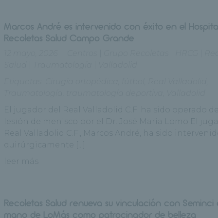
Marcos André es intervenido con éxito en el Hospita
Recoletas Salud Campo Grande
12 mayo, 2026
Centros
|
Grupo Recoletas
|
HRCG
|
Rec
Salud
|
Traumatología
|
Valladolid
Etiquetas:
Cirugía ortopédica
,
fútbol
,
Real Valladolid
,
Traumatología
,
traumatología deportiva
,
Valladolid
El jugador del Real Valladolid C.F. ha sido operado d
lesión de menisco por el Dr. José María Lomo El jug
Real Valladolid C.F., Marcos André, ha sido interveni
quirúrgicamente [...]
leer más
Recoletas Salud renueva su vinculación con Seminci 
mano de LoMás como patrocinador de belleza