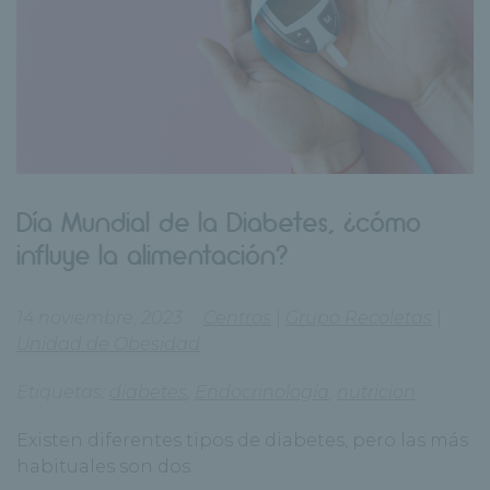
Día Mundial de la Diabetes, ¿cómo
influye la alimentación?
14 noviembre, 2023
Centros
|
Grupo Recoletas
|
Unidad de Obesidad
Etiquetas:
diabetes
,
Endocrinología
,
nutricion
Existen diferentes tipos de diabetes, pero las más
habituales son dos: