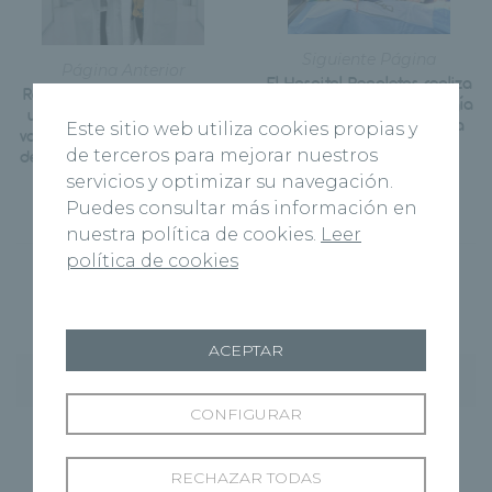
Siguiente Página
Página Anterior
El Hospital Recoletas realiza
Recoletas pone en marcha
con éxito la primera cirugía
un proyecto pionero para
navegada dinámica para
Este sitio web utiliza cookies propias y
valorar el estado nutricional
implantes dentales en
de terceros para mejorar nuestros
de los pacientes ingresados
Burgos
servicios y optimizar su navegación.
Puedes consultar más información en
nuestra política de cookies.
Leer
política de cookies
ACEPTAR
Entradas recientes
CONFIGURAR
Hospital Recoletas Salud Cuenca y CEOE
Cepyme Cuenca firman un acuerdo de
RECHAZAR TODAS
colaboración en materia de asistencia médica