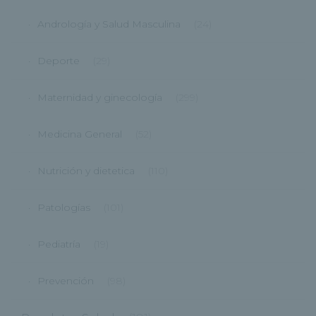
Andrología y Salud Masculina
(24)
Deporte
(29)
Maternidad y ginecología
(299)
Medicina General
(52)
Nutrición y dietetica
(110)
Patologías
(101)
Pediatría
(19)
Prevención
(98)