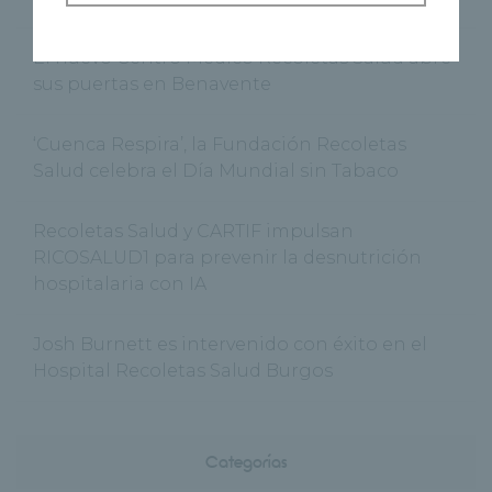
El nuevo Centro Médico Recoletas Salud abre
sus puertas en Benavente
‘Cuenca Respira’, la Fundación Recoletas
Salud celebra el Día Mundial sin Tabaco
Recoletas Salud y CARTIF impulsan
RICOSALUD1 para prevenir la desnutrición
hospitalaria con IA
Josh Burnett es intervenido con éxito en el
Hospital Recoletas Salud Burgos
Categorías