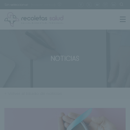
Sin seleccionar
[buscar centro]
NOTICIAS
< Volver al listado de noticias