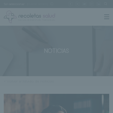
Sin seleccionar
[buscar centro]
NOTICIAS
< Volver al listado de noticias