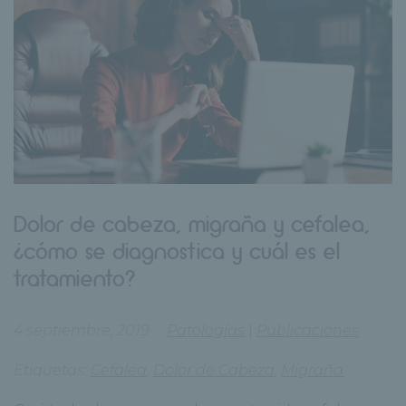
Dolor de cabeza, migraña y cefalea,
¿cómo se diagnostica y cuál es el
tratamiento?
4 septiembre, 2019
Patologías
|
Publicaciones
Etiquetas:
Cefalea
,
Dolor de Cabeza
,
Migraña