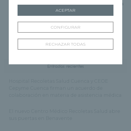
principales causas de
adaptar las rutinas de los
ceguera en el mundo
más peques?
ACEPTAR
CONFIGURAR
RECHAZAR TODAS
Entradas recientes
Hospital Recoletas Salud Cuenca y CEOE
Cepyme Cuenca firman un acuerdo de
colaboración en materia de asistencia médica
El nuevo Centro Médico Recoletas Salud abre
sus puertas en Benavente