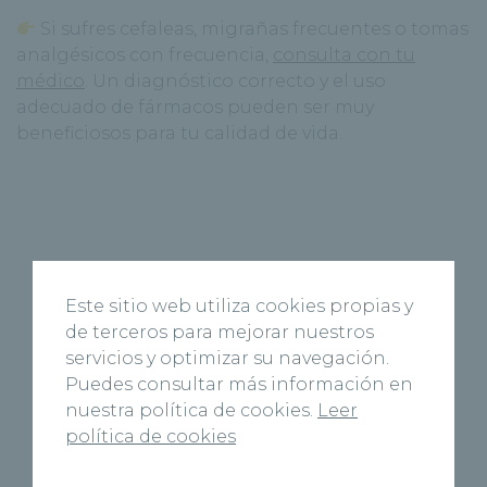
Si sufres cefaleas, migrañas frecuentes o tomas
analgésicos con frecuencia,
consulta con tu
médico
. Un diagnóstico correcto y el uso
adecuado de fármacos pueden ser muy
beneficiosos para tu calidad de vida.
Este sitio web utiliza cookies propias y
de terceros para mejorar nuestros
servicios y optimizar su navegación.
Puedes consultar más información en
nuestra política de cookies.
Leer
política de cookies
Página Anterior
Siguiente Página
Glaucoma: una de las
Vuelta al cole, ¿cómo