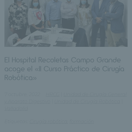
El Hospital Recoletas Campo Grande
acoge el «II Curso Práctico de Cirugía
Robótica»
7 octubre, 2022
HRCG
|
Unidad de Cirugía General
y Aparato Digestivo
|
Unidad de Cirugía Robótica
|
Valladolid
Etiquetas:
Cirugía robótica
,
formación