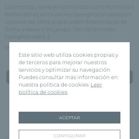
Los miomas, también conocidos como fibromas o
fibromiomas, son tumores benignos situados en
la pared del útero que pueden desarrollarse de
forma aislada o en grupo. Son los tumores
benignos más [...]
leer más
Este sitio web utiliza cookies propias y
de terceros para mejorar nuestros
servicios y optimizar su navegación.
« ANTERIOR
1
…
115
116
117
Puedes consultar más información en
nuestra política de cookies.
Leer
política de cookies
118
119
120
121
122
123
…
125
SIGUIENTE »
ACEPTAR
CONFIGURAR