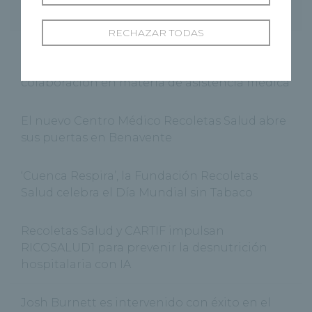
Entradas recientes
RECHAZAR TODAS
Hospital Recoletas Salud Cuenca y CEOE
Cepyme Cuenca firman un acuerdo de
colaboración en materia de asistencia médica
El nuevo Centro Médico Recoletas Salud abre
sus puertas en Benavente
‘Cuenca Respira’, la Fundación Recoletas
Salud celebra el Día Mundial sin Tabaco
Recoletas Salud y CARTIF impulsan
RICOSALUD1 para prevenir la desnutrición
hospitalaria con IA
Josh Burnett es intervenido con éxito en el