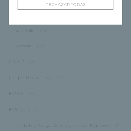
Ponferrada
(9)
RECHAZAR TODAS
Segovia
(48)
Valladolid
(176)
Zamora
(59)
CMRP
(1)
Grupo Recoletas
(362)
HRBU
(87)
HRCG
(175)
Unidad de Cirugía General y Aparato Digestivo
(12)