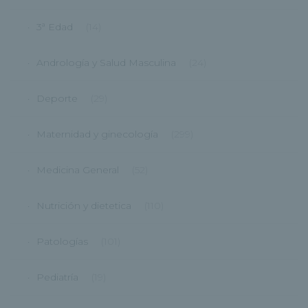
3ª Edad
(14)
Andrología y Salud Masculina
(24)
Deporte
(29)
Maternidad y ginecología
(299)
Medicina General
(52)
Nutrición y dietetica
(110)
Patologías
(101)
Pediatría
(19)