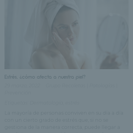
Estrés, ¿cómo afecta a nuestra piel?
29 marzo, 2022
Grupo Recoletas
|
Patologías
|
Prevención
Etiquetas:
Dermatología
,
estrés
La mayoría de personas conviven en su día a día
con un cierto grado de estrés que, si no se
gestiona de la manera correcta, puede llegar a