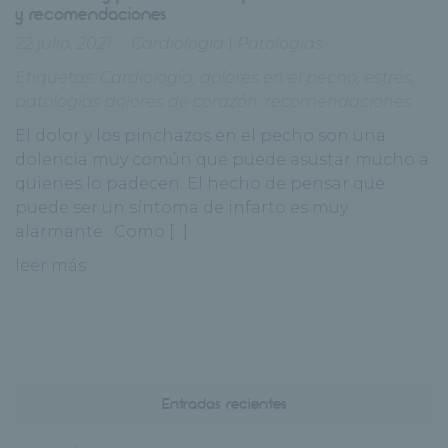
y recomendaciones
22 julio, 2021
Cardiología
|
Patologías
Etiquetas:
Cardiología
,
dolores en el pecho
,
estrés
,
patologías dolores de corazón
,
recomendaciones
El dolor y los pinchazos en el pecho son una
dolencia muy común que puede asustar mucho a
quienes lo padecen. El hecho de pensar que
puede ser un síntoma de infarto es muy
alarmante. Como [...]
leer más
Entradas recientes