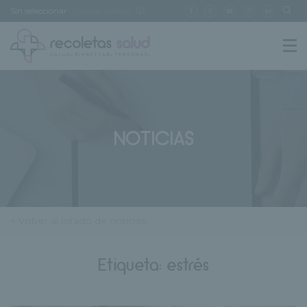
Sin seleccionar
[buscar centro]
NOTICIAS
< Volver al listado de noticias
Etiqueta:
estrés