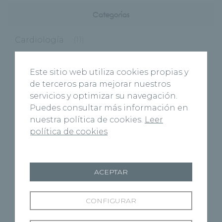
Categorías
Cardiología
(11)
Centros
(495)
Este sitio web utiliza cookies propias y
de terceros para mejorar nuestros
Burgos
(122)
servicios y optimizar su navegación.
Puedes consultar más información en
nuestra política de cookies.
Leer
Virgen del Manzano
(6)
política de cookies
Cuenca
(27)
Marbella
(1)
ACEPTAR
Palencia
(40)
CONFIGURAR