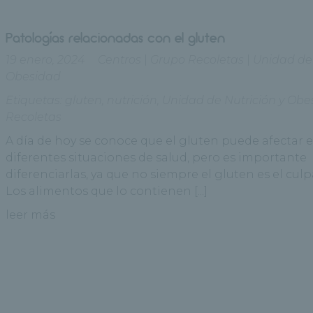
Patologías relacionadas con el gluten
19 enero, 2024
Centros
|
Grupo Recoletas
|
Unidad de
Obesidad
Etiquetas:
gluten
,
nutrición
,
Unidad de Nutrición y Obe
Recoletas
A día de hoy se conoce que el gluten puede afectar 
diferentes situaciones de salud, pero es importante
diferenciarlas, ya que no siempre el gluten es el culp
Los alimentos que lo contienen [...]
leer más