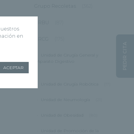
Grupo Recoletas
(362)
HRBU
(87)
nuestros
rmación en
HRCG
(175)
PEDIR CITA
Unidad de Cirugía General y
Aparato Digestivo
ACEPTAR
(12)
Unidad de Cirugía Robótica
(17)
Unidad de Neumología
(21)
Unidad de Obesidad
(80)
Unidad de Promoción de la