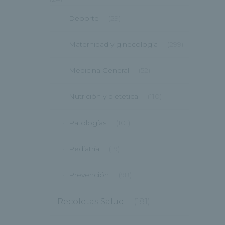
Deporte
(29)
Maternidad y ginecología
(299)
Medicina General
(52)
Nutrición y dietetica
(110)
Patologías
(101)
Pediatría
(19)
Prevención
(98)
Recoletas Salud
(181)