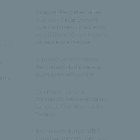
Hospital Recoletas Salud
Cuenca y CEOE Cepyme
Cuenca firman un acuerdo
de colaboración en materia
de asistencia médica
sidad
El nuevo Centro Médico
en
Recoletas Salud abre sus
puertas en Benavente
able.
‘Cuenca Respira’, la
Fundación Recoletas Salud
celebra el Día Mundial sin
Tabaco
Recoletas Salud y CARTIF
impulsan RICOSALUD1 para