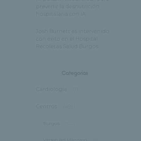
prevenir la desnutrición
hospitalaria con IA
Josh Burnett es intervenido
con éxito en el Hospital
Recoletas Salud Burgos
Categorías
Cardiología
(11)
Centros
(495)
Burgos
(122)
Virgen del Manzano
(6)