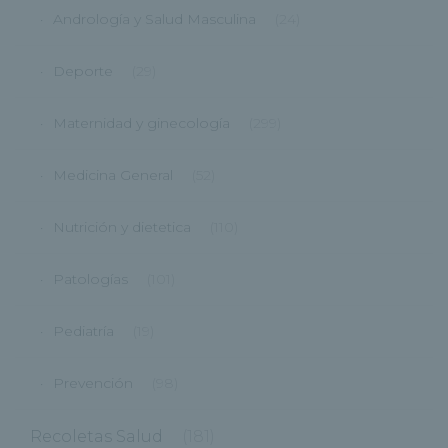
Andrología y Salud Masculina
(24)
Deporte
(29)
Maternidad y ginecología
(299)
Medicina General
(52)
Nutrición y dietetica
(110)
Patologías
(101)
Pediatría
(19)
Prevención
(98)
Recoletas Salud
(181)