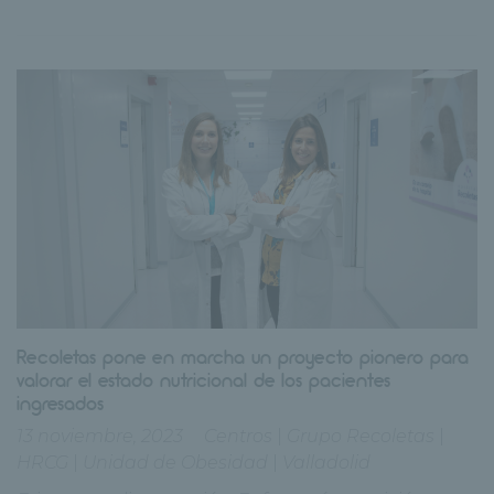
Recoletas pone en marcha un proyecto pionero para
valorar el estado nutricional de los pacientes
ingresados
13 noviembre, 2023
Centros
|
Grupo Recoletas
|
HRCG
|
Unidad de Obesidad
|
Valladolid