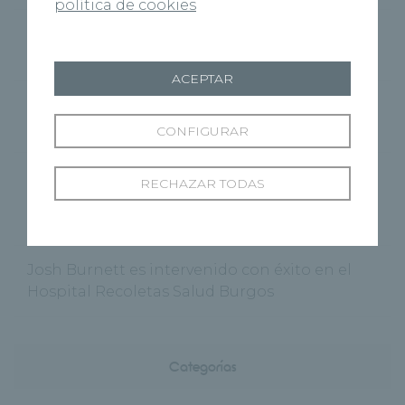
política de cookies
El nuevo Centro Médico Recoletas Salud abre
sus puertas en Benavente
ACEPTAR
‘Cuenca Respira’, la Fundación Recoletas
Salud celebra el Día Mundial sin Tabaco
CONFIGURAR
Recoletas Salud y CARTIF impulsan
RECHAZAR TODAS
RICOSALUD1 para prevenir la desnutrición
hospitalaria con IA
Josh Burnett es intervenido con éxito en el
Hospital Recoletas Salud Burgos
Categorías