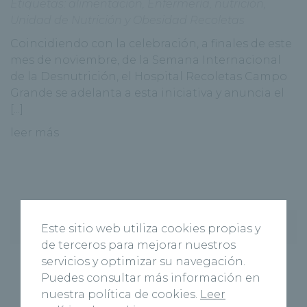
Etiquetas:
alimentación
,
Enfermería
,
nutrición
,
Unidad de Nutrición y Obesidad Recoletas
Coincidiendo con la celebración, a finales de este
mes de noviembre, de la Semana Internacional
de la Desnutrición, el Hospital Recoletas Campo
Grande se adelanta a esta iniciativa y anuncia el
[...]
leer más
Entradas recientes
Este sitio web utiliza cookies propias y
de terceros para mejorar nuestros
servicios y optimizar su navegación.
Hospital Recoletas Salud Cuenca y CEOE
Puedes consultar más información en
Cepyme Cuenca firman un acuerdo de
nuestra política de cookies.
Leer
colaboración en materia de asistencia médica