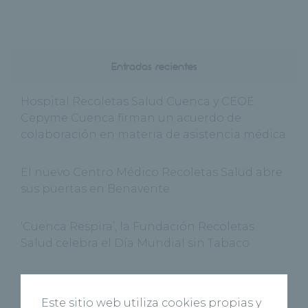
Entradas recientes
Hospital Recoletas Salud Cuenca y CEOE
Cepyme Cuenca firman un acuerdo de
colaboración en materia de asistencia médica
El nuevo Centro Médico Recoletas Salud abre
sus puertas en Benavente
‘Cuenca Respira’, la Fundación Recoletas
Salud celebra el Día Mundial sin Tabaco
Recoletas Salud y CARTIF impulsan
RICOSALUD1 para prevenir la desnutrición
Este sitio web utiliza cookies propias y