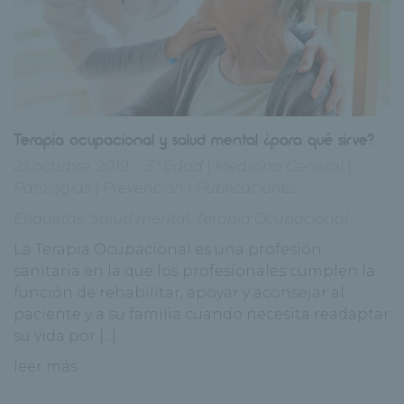
Terapia ocupacional y salud mental ¿para qué sirve?
23 octubre, 2019
3ª Edad
|
Medicina General
|
Patologías
|
Prevención
|
Publicaciones
Etiquetas:
Salud mental
,
Terapia Ocupacional
La Terapia Ocupacional es una profesión
sanitaria en la que los profesionales cumplen la
función de rehabilitar, apoyar y aconsejar al
paciente y a su familia cuando necesita readaptar
su vida por [...]
leer más