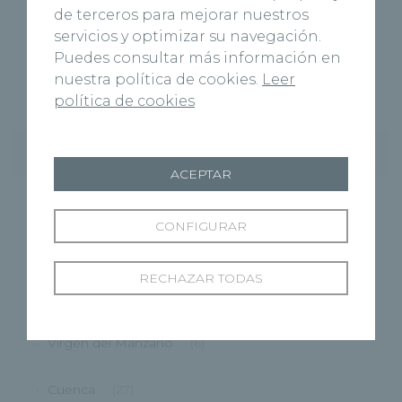
hospitalaria con IA
de terceros para mejorar nuestros
servicios y optimizar su navegación.
Josh Burnett es intervenido con éxito en el
Puedes consultar más información en
Hospital Recoletas Salud Burgos
nuestra política de cookies.
Leer
política de cookies
Categorías
ACEPTAR
Cardiología
(11)
CONFIGURAR
Centros
(495)
RECHAZAR TODAS
Burgos
(122)
Virgen del Manzano
(6)
Cuenca
(27)