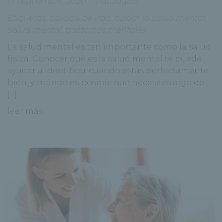
17 septiembre, 2020
Patologías
Etiquetas:
calidad de vida
,
cuidar la salud mental
,
Salud mental
,
trastornos mentales
La salud mental es tan importante como la salud
física. Conocer qué es la salud mental te puede
ayudar a identificar cuándo estás perfectamente
bien, y cuándo es posible que necesites algo de
[...]
leer más