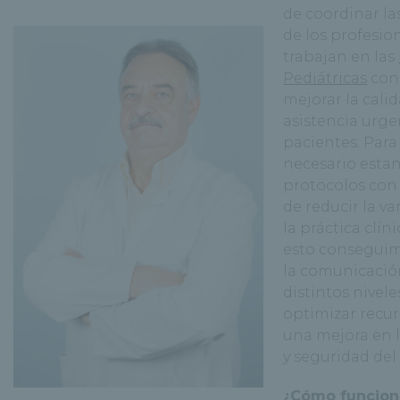
de coordinar la
de los profesio
trabajan en las
Pediátricas
con 
mejorar la cali
asistencia urge
pacientes. Para 
necesario estan
protocolos con 
de reducir la va
la práctica clíni
esto consegui
la comunicació
distintos nivele
optimizar recur
una mejora en l
y seguridad del
¿Cómo funcion