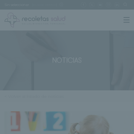
Sin seleccionar
[buscar centro]
NOTICIAS
< Volver al listado de noticias