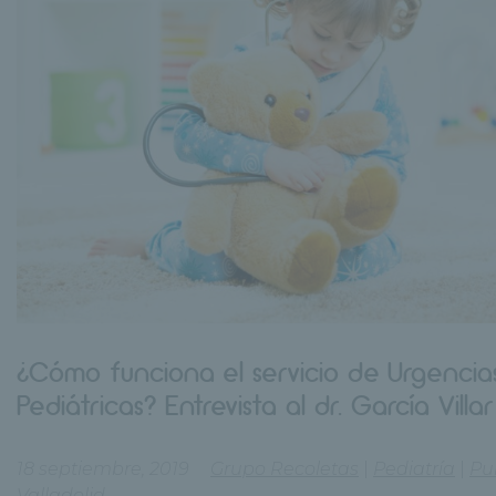
¿Cómo funciona el servicio de Urgencia
Pediátricas? Entrevista al dr. García Villar
18 septiembre, 2019
Grupo Recoletas
|
Pediatría
|
Pu
Valladolid