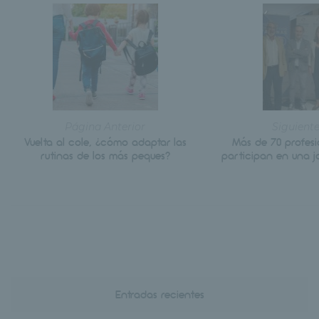
Página Anterior
Siguient
Vuelta al cole, ¿cómo adaptar las
Más de 70 profesi
rutinas de los más peques?
participan en una 
Entradas recientes