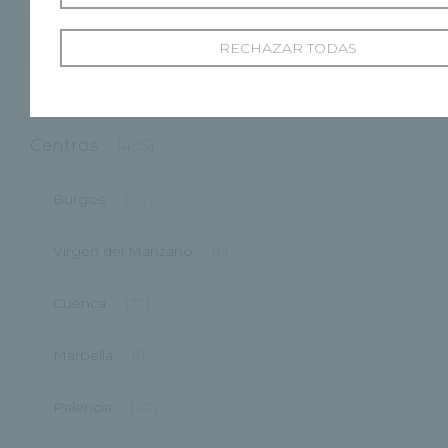
Categorías
RECHAZAR TODAS
Cardiología
(11)
Centros
(495)
Burgos
(122)
Virgen del Manzano
(6)
Cuenca
(27)
Marbella
(1)
Palencia
(40)