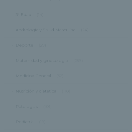
3ª Edad
(14)
Andrología y Salud Masculina
(24)
Deporte
(29)
Maternidad y ginecología
(299)
Medicina General
(52)
Nutrición y dietetica
(110)
Patologías
(101)
Pediatría
(19)