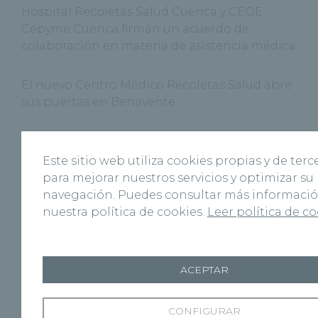
Hospital Recoletas Salud Cuenca y CEOE
Cepyme Cuenca firman un acuerdo de
colaboración en materia de asistencia médica
El nuevo Centro Médico Recoletas Salud abre
sus puertas en Benavente
‘Cuenca Respira’, la Fundación Recoletas
Salud celebra el Día Mundial sin Tabaco
Este sitio web utiliza cookies propias y de terc
para mejorar nuestros servicios y optimizar su
navegación. Puedes consultar más informaci
Recoletas Salud y CARTIF impulsan
nuestra política de cookies.
Leer política de c
RICOSALUD1 para prevenir la desnutrición
hospitalaria con IA
ACEPTAR
Josh Burnett es intervenido con éxito en el
Hospital Recoletas Salud Burgos
CONFIGURAR