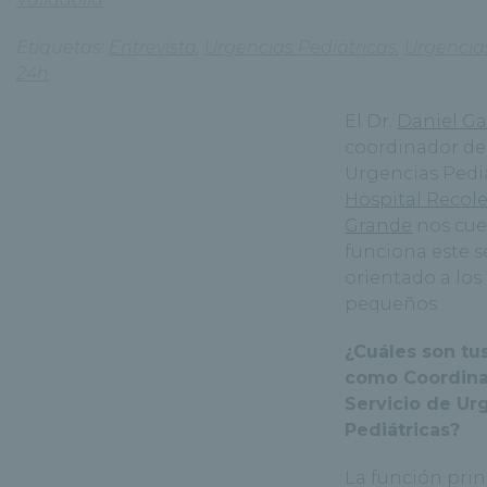
Etiquetas:
Entrevista
,
Urgencias Pediátricas
,
Urgencias
24h
El Dr.
Daniel Gar
coordinador del
Urgencias Pediá
Hospital Recol
Grande
nos cu
funciona este s
orientado a los
pequeños.
¿Cuáles son tu
como Coordina
Servicio de Ur
Pediátricas?
La función princ