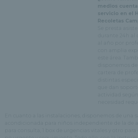
medios cuenta
servicio en el 
Recoletas Cam
Se presta asist
durante 24h al d
al año por prof
con amplia exp
este área. Tam
disponemos de
cartera de prof
distintas espec
que dan soport
actividad según
necesidad requ
En cuanto a las instalaciones, disponemos de una s
acondicionada para niños independiente de la de a
para consulta, 1 box de urgencias vitales y otro par
no urgente y seguimiento. Todo ello, con la instru