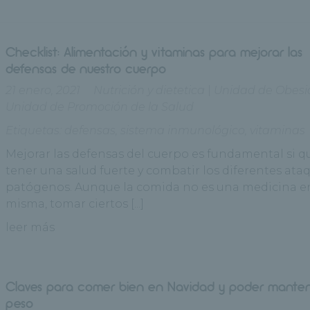
Checklist: Alimentación y vitaminas para mejorar las
defensas de nuestro cuerpo
21 enero, 2021
Nutrición y dietetica
|
Unidad de Obes
Unidad de Promoción de la Salud
Etiquetas:
defensas
,
sistema inmunológico
,
vitaminas
Mejorar las defensas del cuerpo es fundamental si 
tener una salud fuerte y combatir los diferentes ata
patógenos. Aunque la comida no es una medicina en
misma, tomar ciertos [...]
leer más
Claves para comer bien en Navidad y poder manten
peso