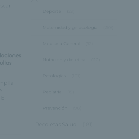
Óscar
Deporte
(29)
Maternidad y ginecología
(299)
Medicina General
(52)
laciones
Nutrición y dietetica
(110)
ultas
Patologías
(101)
amplía
e
Pediatría
(19)
 El
Prevención
(98)
Recoletas Salud
(181)