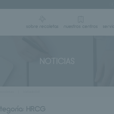
sobre recoletas
nuestros centros
servi
NOTICIAS
ecoletas
Valladolid
tegoría:
HRCG