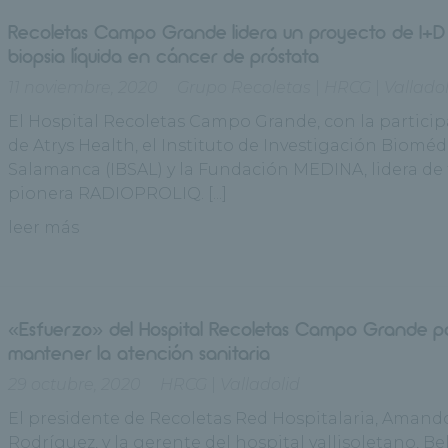
Recoletas Campo Grande lidera un proyecto de I+D
biopsia líquida en cáncer de próstata
11 noviembre, 2020
Grupo Recoletas
|
HRCG
|
Vallado
El Hospital Recoletas Campo Grande, con la partici
de Atrys Health, el Instituto de Investigación Bioméd
Salamanca (IBSAL) y la Fundación MEDINA, lidera de
pionera RADIOPROLIQ. [...]
leer más
«Esfuerzo» del Hospital Recoletas Campo Grande p
mantener la atención sanitaria
29 octubre, 2020
HRCG
|
Valladolid
El presidente de Recoletas Red Hospitalaria, Amand
Rodríguez, y la gerente del hospital vallisoletano, Be