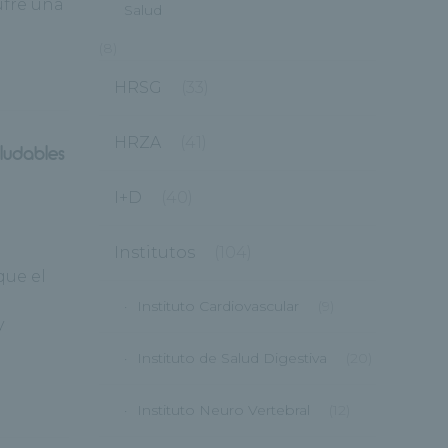
ufre una
Salud
(8)
HRSG
(33)
HRZA
(41)
ludables
I+D
(40)
Institutos
(104)
que el
Instituto Cardiovascular
(9)
y
Instituto de Salud Digestiva
(20)
Instituto Neuro Vertebral
(12)