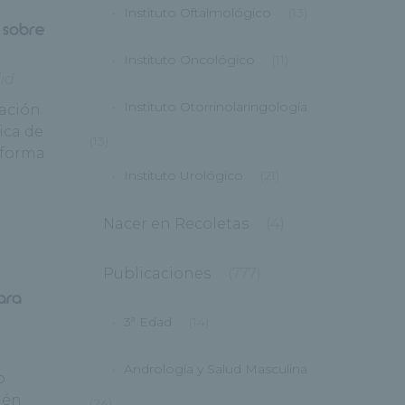
Instituto Oftalmológico
(13)
 sobre
Instituto Oncológico
(11)
lid
Instituto Otorrinolaringología
pación
ica de
(13)
 forma
Instituto Urológico
(21)
Nacer en Recoletas
(4)
Publicaciones
(777)
ara
3ª Edad
(14)
Andrología y Salud Masculina
o
lén
(24)