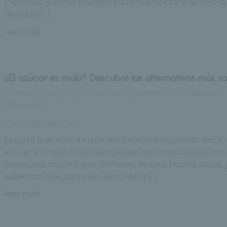
los niños, y cómo pueden hacerles frente si su hijo s
de estas [...]
leer más
¿El azúcar es malo? Descubre las alternativas más sa
12 noviembre, 2020
Nutrición y dietetica
|
Unidad de
Obesidad
Etiquetas:
azúcar
Seguro que más de una vez hemos escuchado decir 
azúcar es malo. En el Recoletas Red Hospitalaria nos
preocupa mucho que disfrutes de una buena salud, 
sabemos que parte del éxito de la [...]
leer más