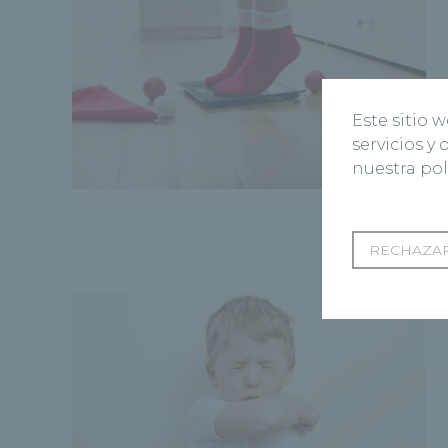
Este sitio 
servicios y
nuestra pol
RECHAZAR