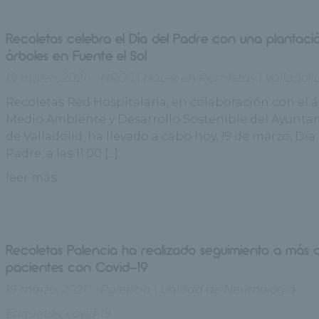
Recoletas celebra el Día del Padre con una plantaci
árboles en Fuente el Sol
19 marzo, 2021
HRCG
|
Nacer en Recoletas
|
Valladoli
Recoletas Red Hospitalaria, en colaboración con el 
Medio Ambiente y Desarrollo Sostenible del Ayunt
de Valladolid, ha llevado a cabo hoy, 19 de marzo, Día
Padre, a las 11:00 [...]
leer más
Recoletas Palencia ha realizado seguimiento a más 
pacientes con Covid-19
19 marzo, 2021
Palencia
|
Unidad de Neumología
Etiquetas:
covid-19