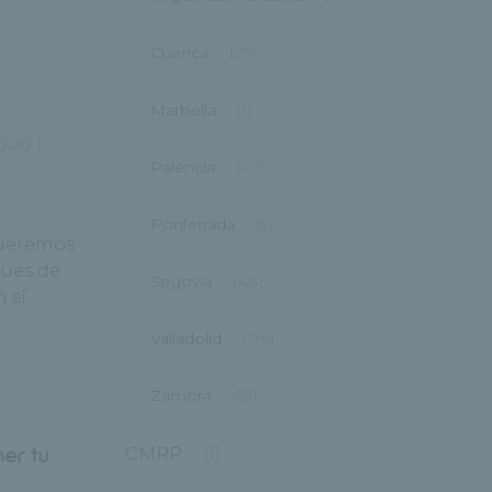
Cuenca
(27)
Marbella
(1)
idad
|
Palencia
(40)
Ponferrada
(9)
queremos
ques de
Segovia
(48)
 sí
Valladolid
(176)
Zamora
(59)
er tu
CMRP
(1)