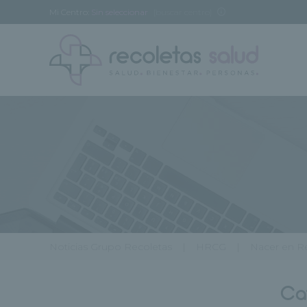
Mi Centro:
Sin seleccionar
[buscar centro]
Noticias Grupo Recoletas
HRCG
Nacer en R
Ca