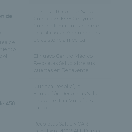
Hospital Recoletas Salud
ón de
Cuenca y CEOE Cepyme
Cuenca firman un acuerdo
d
de colaboración en materia
de asistencia médica
área de
amiento
El nuevo Centro Médico
 del
Recoletas Salud abre sus
puertas en Benavente
‘Cuenca Respira’, la
Fundación Recoletas Salud
celebra el Día Mundial sin
de 450
Tabaco
Recoletas Salud y CARTIF
impulsan RICOSALUD1 para