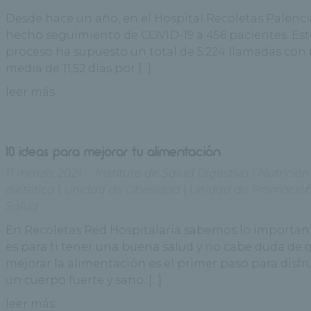
Desde hace un año, en el Hospital Recoletas Palenci
hecho seguimiento de COVID-19 a 456 pacientes. Est
proceso ha supuesto un total de 5.224 llamadas con
media de 11,52 días por [...]
leer más
10 ideas para mejorar tu alimentación
11 marzo, 2021
Instituto de Salud Digestiva
|
Nutrición
dietetica
|
Unidad de Obesidad
|
Unidad de Promoción
Salud
En Recoletas Red Hospitalaria sabemos lo importan
es para ti tener una buena salud y no cabe duda de 
mejorar la alimentación es el primer paso para disfr
un cuerpo fuerte y sano. [...]
leer más