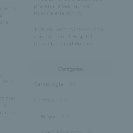
prevenir la desnutrición
a se ha
hospitalaria con IA
e
 una
Josh Burnett es intervenido
con éxito en el Hospital
Recoletas Salud Burgos
Categorías
 y
 de la
Cardiología
(11)
te que
Centros
(495)
que
utar de
Burgos
(122)
Virgen del Manzano
(6)