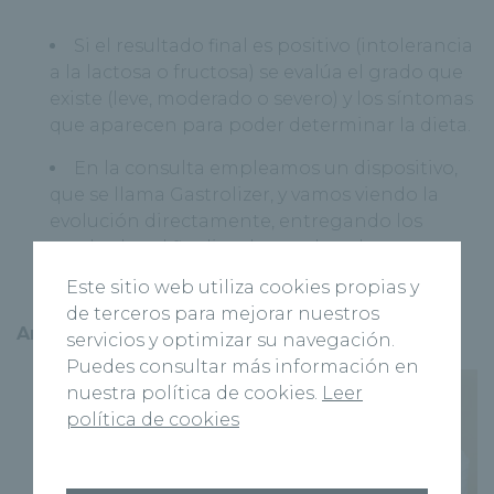
Si el resultado final es positivo (intolerancia
a la lactosa o fructosa) se evalúa el grado que
existe (leve, moderado o severo) y los síntomas
que aparecen para poder determinar la dieta.
En la consulta empleamos un dispositivo,
que se llama Gastrolizer, y vamos viendo la
evolución directamente, entregando los
resultados al finalizar la prueba a las tres
horas.
Este sitio web utiliza cookies propias y
de terceros para mejorar nuestros
Artículo:
servicios y optimizar su navegación.
Puedes consultar más información en
nuestra política de cookies.
Leer
política de cookies
Unidad de
Alergología
Dr. Carlos Cuesta Herranz