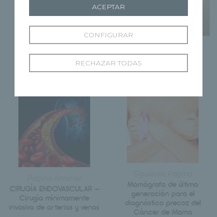
ACEPTAR
CONFIGURAR
RECHAZAR TODAS
Siguiente Página
Página Anterior
Mamógrafo de última
CIRUGÍA ENDOVASCULAR –
generación para el
Cirugía mínimamente
diagnóstico precoz del
invasiva de arterias y venas
Cáncer de Mama