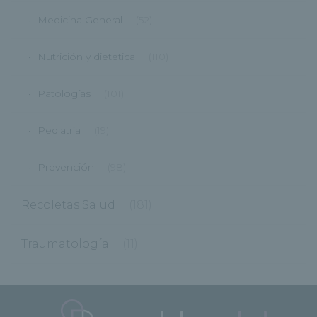
Medicina General
(52)
Nutrición y dietetica
(110)
Patologías
(101)
Pediatría
(19)
Prevención
(98)
Recoletas Salud
(181)
Traumatología
(11)