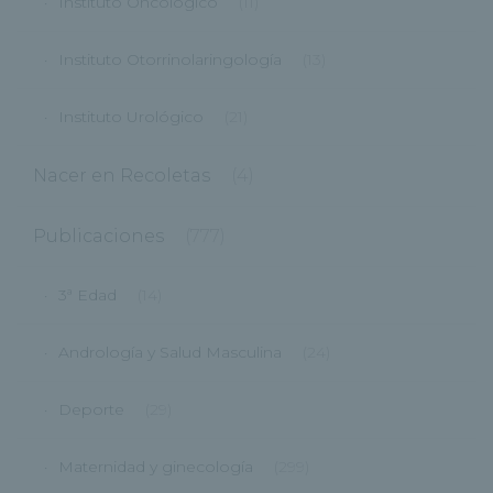
Instituto Oncológico
(11)
Instituto Otorrinolaringología
(13)
Instituto Urológico
(21)
Nacer en Recoletas
(4)
Publicaciones
(777)
3ª Edad
(14)
Andrología y Salud Masculina
(24)
Deporte
(29)
Maternidad y ginecología
(299)