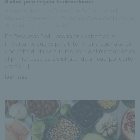
10 ideas para mejorar tu alimentación
11 marzo, 2021
Instituto de Salud Digestiva
|
Nutrición y dietetica
|
Unidad de Obesidad
|
Unidad
de Promoción de la Salud
En Recoletas Red Hospitalaria sabemos lo
importante que es para ti tener una buena salud
y no cabe duda de que mejorar la alimentación es
el primer paso para disfrutar de un cuerpo fuerte
y sano. [...]
leer más