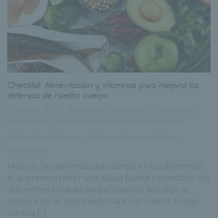
Checklist: Alimentación y vitaminas para mejorar las
defensas de nuestro cuerpo
21 enero, 2021
Nutrición y dietetica
|
Unidad de
Obesidad
|
Unidad de Promoción de la Salud
Etiquetas:
defensas
,
sistema inmunológico
,
vitaminas
Mejorar las defensas del cuerpo es fundamental
si queremos tener una salud fuerte y combatir los
diferentes ataques de patógenos. Aunque la
comida no es una medicina en sí misma, tomar
ciertos [...]