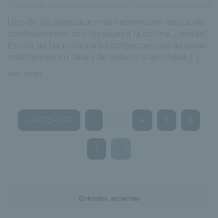
Etiquetas:
buena alimentación
,
nutricion
,
saludable
Uno de los viajes que más hacemos en época de
confinamiento, son los viajes a la cocina, ¿verdad?
Es una de las principales consecuencias de pasar
más tiempo en casa y de reducir la actividad, [...]
leer más
« ANTERIOR
1
…
4
5
6
7
8
Entradas recientes