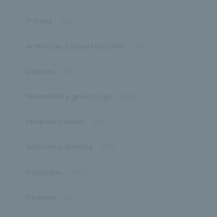
3ª Edad
(14)
Andrología y Salud Masculina
(24)
Deporte
(29)
Maternidad y ginecología
(299)
Medicina General
(52)
Nutrición y dietetica
(110)
Patologías
(101)
Pediatría
(19)