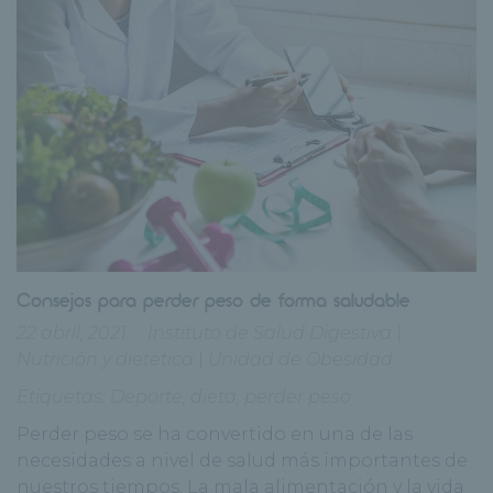
Consejos para perder peso de forma saludable
22 abril, 2021
Instituto de Salud Digestiva
|
Nutrición y dietetica
|
Unidad de Obesidad
Etiquetas:
Deporte
,
dieta
,
perder peso
Perder peso se ha convertido en una de las
necesidades a nivel de salud más importantes de
nuestros tiempos. La mala alimentación y la vida